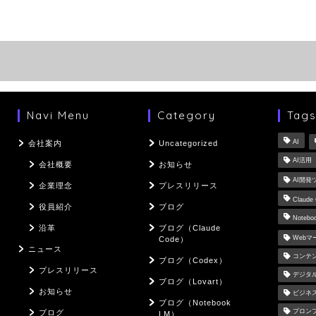
Navi Menu
Category
Tag
AI
会社案内
Uncategorized
AI活用
会社概要
お知らせ
AI開発
企業理念
プレスリリース
Claude
役員紹介
ブログ
Notebo
沿革
ブログ（Claude
Web
Code）
ニュース
コンテ
ブログ（Codex）
プレスリリース
デジタ
ブログ（Lovart）
お知らせ
ビジネ
ブログ（Notebook
プロン
ブログ
LM）