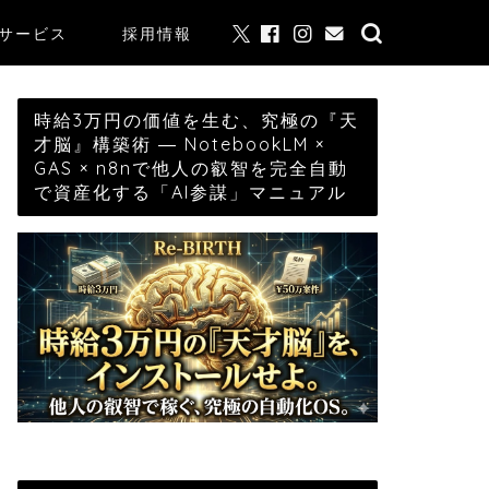
サービス
採用情報
時給3万円の価値を生む、究極の『天
才脳』構築術 ― NotebookLM ×
GAS × n8nで他人の叡智を完全自動
で資産化する「AI参謀」マニュアル