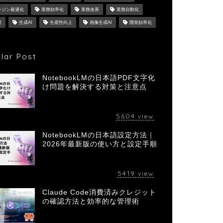
ンジン最適化
業務効率化
業務改善
業務自動化
習
生成AI
生産性向上
画像生成AI
開発効率化
lar Post
NotebookLMの日本語PDF文字化
け問題を解決する対策と注意点
5604
view
NotebookLMの日本語設定方法｜
2026年最新版の使い方と設定手順
5419
view
Claude Code消費済みクレジット
の確認方法と効率的な管理術