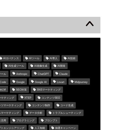
s
AIガバナンス
AIツール
AI導入
AI技術
AI生成ツール
AI画像生成
AI開発
ツール
Anthropic
ChatGPT
Claude
 Code
Google
Google AI
Lovart
Midjourney
okLM
SEO対策
SNSマーケティング
マーケティング
XTEP
コンテンツSEO
ンツマーケティング
コンテンツ制作
コード生成
ルマーケティング
データ分析
トラブルシューティング
ス活用
プログラミング
プロンプト
プトエンジニアリング
人工知能
抽選キャンペーン