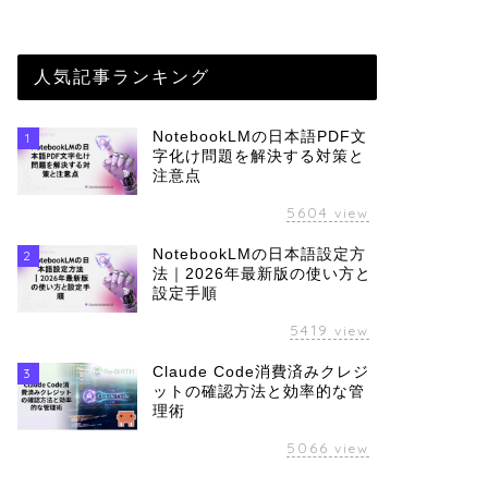
人気記事ランキング
NotebookLMの日本語PDF文
1
字化け問題を解決する対策と
注意点
5604
view
NotebookLMの日本語設定方
2
法｜2026年最新版の使い方と
設定手順
5419
view
Claude Code消費済みクレジ
3
ットの確認方法と効率的な管
理術
5066
view