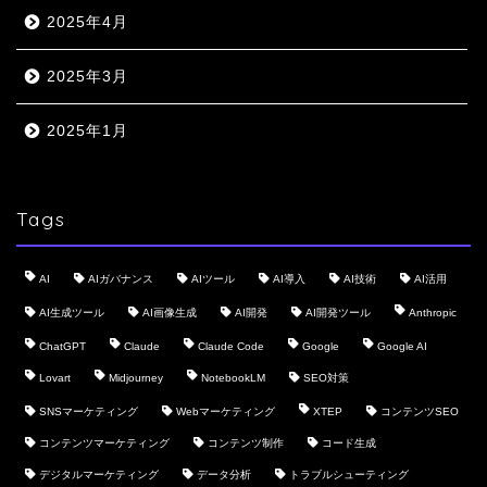
2025年4月
2025年3月
2025年1月
Tags
AI
AIガバナンス
AIツール
AI導入
AI技術
AI活用
AI生成ツール
AI画像生成
AI開発
AI開発ツール
Anthropic
ChatGPT
Claude
Claude Code
Google
Google AI
Lovart
Midjourney
NotebookLM
SEO対策
SNSマーケティング
Webマーケティング
XTEP
コンテンツSEO
コンテンツマーケティング
コンテンツ制作
コード生成
デジタルマーケティング
データ分析
トラブルシューティング