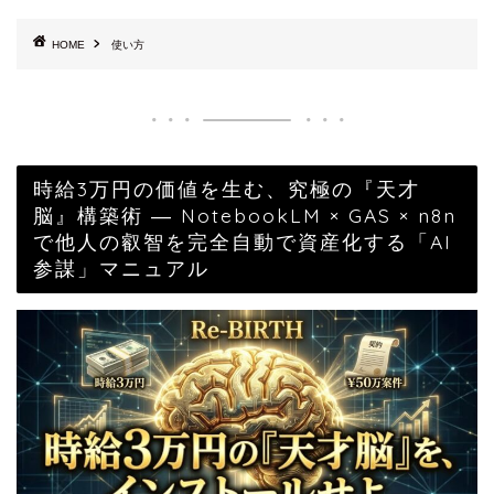
HOME
使い方
時給3万円の価値を生む、究極の『天才
脳』構築術 ― NotebookLM × GAS × n8n
で他人の叡智を完全自動で資産化する「AI
参謀」マニュアル