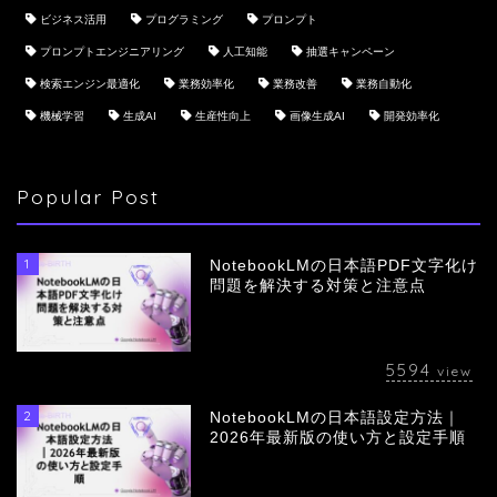
ビジネス活用
プログラミング
プロンプト
プロンプトエンジニアリング
人工知能
抽選キャンペーン
検索エンジン最適化
業務効率化
業務改善
業務自動化
機械学習
生成AI
生産性向上
画像生成AI
開発効率化
Popular Post
1
NotebookLMの日本語PDF文字化け
問題を解決する対策と注意点
5594
view
2
NotebookLMの日本語設定方法｜
会社概要
2026年最新版の使い方と設定手順