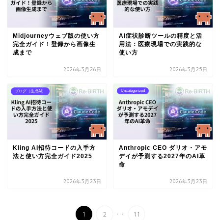
Midjourneyウェブ版の使い方
AI症状診断ツールの精度と活
完全ガイド！登録から画像生
用法：医療現場での実践的な
成まで
使い方
2026年3月26日
2026年3月25日
Uncategorized
ブログ（生成AI）
Kling AI招待コードの入手方
Anthropic CEO ダリオ・アモ
法と使い方完全ガイド2025
デイが予測する2027年のAI革
命
2026年3月23日
2026年3月23日
...
1
2
11