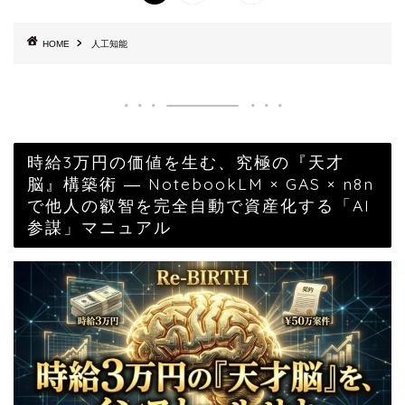
HOME
人工知能
時給3万円の価値を生む、究極の『天才
脳』構築術 ― NotebookLM × GAS × n8n
で他人の叡智を完全自動で資産化する「AI
参謀」マニュアル