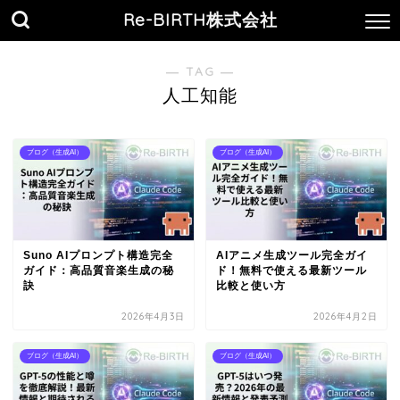
Re-BIRTH株式会社
― TAG ―
人工知能
ブログ（生成AI）
ブログ（生成AI）
Suno AIプロンプト構造完全
AIアニメ生成ツール完全ガイ
ガイド：高品質音楽生成の秘
ド！無料で使える最新ツール
訣
比較と使い方
2026年4月3日
2026年4月2日
ブログ（生成AI）
ブログ（生成AI）