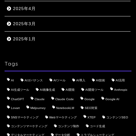
2025年4月
2025年3月
2025年1月
Tags
AI
AIガバナンス
AIツール
AI導入
AI技術
AI活用
AI生成ツール
AI画像生成
AI開発
AI開発ツール
Anthropic
ChatGPT
Claude
Claude Code
Google
Google AI
Lovart
Midjourney
NotebookLM
SEO対策
SNSマーケティング
Webマーケティング
XTEP
コンテンツSEO
コンテンツマーケティング
コンテンツ制作
コード生成
デジタルマーケティング
データ分析
トラブルシューティング