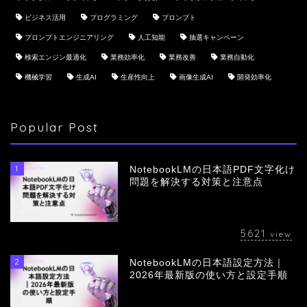
ビジネス活用
プログラミング
プロンプト
プロンプトエンジニアリング
人工知能
抽選キャンペーン
検索エンジン最適化
業務効率化
業務改善
業務自動化
機械学習
生成AI
生産性向上
画像生成AI
開発効率化
Popular Post
1
NotebookLMの日本語PDF文字化け
問題を解決する対策と注意点
5621
view
2
NotebookLMの日本語設定方法｜
会社概要
2026年最新版の使い方と設定手順