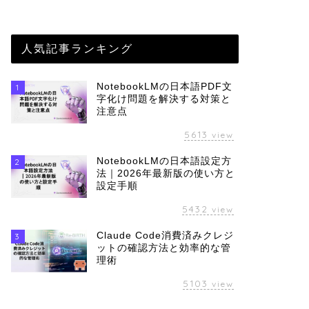
人気記事ランキング
NotebookLMの日本語PDF文
1
字化け問題を解決する対策と
注意点
5613
view
NotebookLMの日本語設定方
2
法｜2026年最新版の使い方と
設定手順
5432
view
Claude Code消費済みクレジ
3
ットの確認方法と効率的な管
理術
5103
view