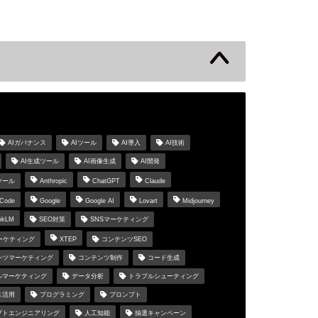
s
AIガバナンス
AIツール
AI導入
AI技術
AI生成ツール
AI画像生成
AI開発
ツール
Anthropic
ChatGPT
Claude
 Code
Google
Google AI
Lovart
Midjourney
okLM
SEO対策
SNSマーケティング
マーケティング
XTEP
コンテンツSEO
ンツマーケティング
コンテンツ制作
コード生成
ルマーケティング
データ分析
トラブルシューティング
ス活用
プログラミング
プロンプト
プトエンジニアリング
人工知能
抽選キャンペーン