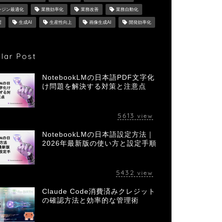
ンジン最適化
業務効率化
業務改善
業務自動化
習
生成AI
生産性向上
画像生成AI
開発効率化
lar Post
NotebookLMの日本語PDF文字化
け問題を解決する対策と注意点
5613
view
NotebookLMの日本語設定方法｜
2026年最新版の使い方と設定手順
5432
view
Claude Code消費済みクレジット
の確認方法と効率的な管理術