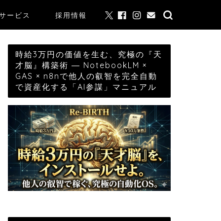
サービス
採用情報
時給3万円の価値を生む、究極の『天
才脳』構築術 ― NotebookLM ×
GAS × n8nで他人の叡智を完全自動
で資産化する「AI参謀」マニュアル