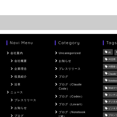
Navi Menu
Category
Tag
AI
会社案内
Uncategorized
AI活用
会社概要
お知らせ
AI開発
企業理念
プレスリリース
Claude
役員紹介
ブログ
Notebo
沿革
ブログ（Claude
Web
Code）
ニュース
コンテ
ブログ（Codex）
プレスリリース
デジタ
ブログ（Lovart）
お知らせ
ビジネ
ブログ（Notebook
プロン
ブログ
LM）