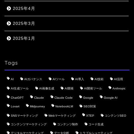
2025年4月
2025年3月
2025年1月
Tags
AI
AIガバナンス
AIツール
AI導入
AI技術
AI活用
AI生成ツール
AI画像生成
AI開発
AI開発ツール
Anthropic
ChatGPT
Claude
Claude Code
Google
Google AI
Lovart
Midjourney
NotebookLM
SEO対策
SNSマーケティング
Webマーケティング
XTEP
コンテンツSEO
コンテンツマーケティング
コンテンツ制作
コード生成
デジタルマーケティング
データ分析
トラブルシューティング