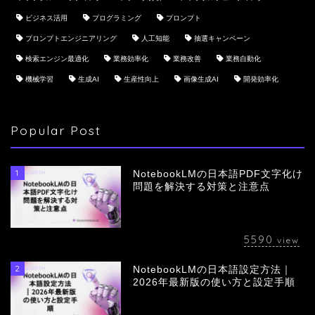
ビジネス活用
プログラミング
プロンプト
プロンプトエンジニアリング
人工知能
抽選キャンペーン
検索エンジン最適化
業務効率化
業務改善
業務自動化
機械学習
生成AI
生産性向上
画像生成AI
開発効率化
Popular Post
1
NotebookLMの日本語PDF文字化け
問題を解決する対策と注意点
5590
view
2
NotebookLMの日本語設定方法｜
会社概要
2026年最新版の使い方と設定手順