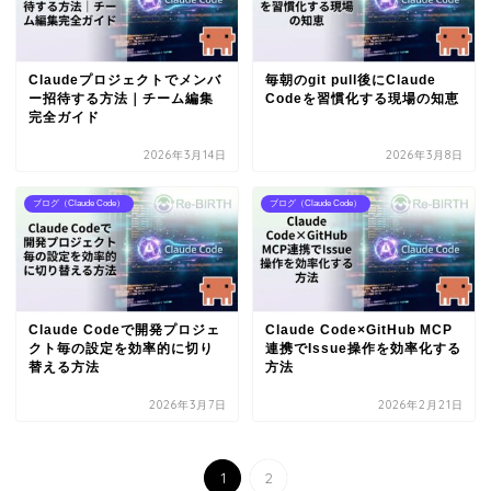
Claudeプロジェクトでメンバ
毎朝のgit pull後にClaude
ー招待する方法｜チーム編集
Codeを習慣化する現場の知恵
完全ガイド
2026年3月14日
2026年3月8日
ブログ（Claude Code）
ブログ（Claude Code）
Claude Codeで開発プロジェ
Claude Code×GitHub MCP
クト毎の設定を効率的に切り
連携でIssue操作を効率化する
替える方法
方法
2026年3月7日
2026年2月21日
1
2