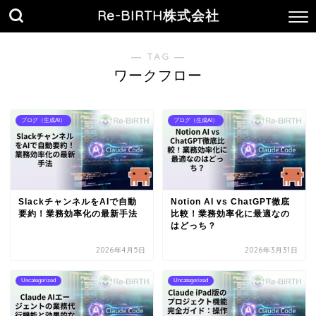
Re-BIRTH株式会社
― TAG ―
ワークフロー
ブログ（生成AI）
ブログ（生成AI）
SlackチャンネルをAIで自動
Notion AI vs ChatGPT徹底
要約！業務効率化の最新手法
比較！業務効率化に最適なの
はどっち？
2026年4月5日
2026年3月31日
Uncategorized
Uncategorized