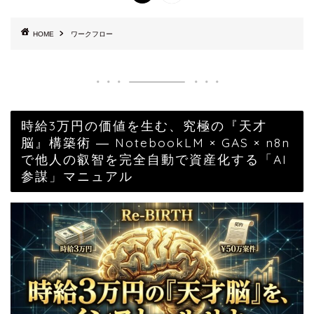
HOME
ワークフロー
時給3万円の価値を生む、究極の『天才
脳』構築術 ― NotebookLM × GAS × n8n
で他人の叡智を完全自動で資産化する「AI
参謀」マニュアル