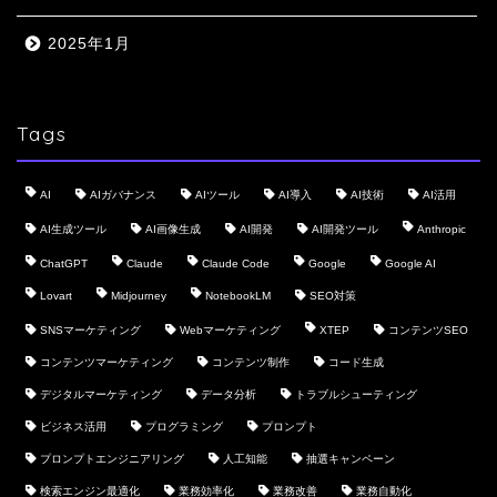
2025年1月
Tags
AI
AIガバナンス
AIツール
AI導入
AI技術
AI活用
AI生成ツール
AI画像生成
AI開発
AI開発ツール
Anthropic
ChatGPT
Claude
Claude Code
Google
Google AI
Lovart
Midjourney
NotebookLM
SEO対策
SNSマーケティング
Webマーケティング
XTEP
コンテンツSEO
コンテンツマーケティング
コンテンツ制作
コード生成
デジタルマーケティング
データ分析
トラブルシューティング
ビジネス活用
プログラミング
プロンプト
プロンプトエンジニアリング
人工知能
抽選キャンペーン
検索エンジン最適化
業務効率化
業務改善
業務自動化