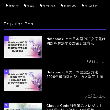
機械学習
生成AI
生産性向上
画像生成AI
開発効率化
Popular Post
1
NotebookLMの日本語PDF文字化け
問題を解決する対策と注意点
5611
view
2
NotebookLMの日本語設定方法｜
会社概要
2026年最新版の使い方と設定手順
サービス
5430
view
採用情報
3
Claude Code消費済みクレジット