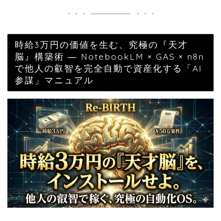
時給3万円の価値を生む、究極の『天才
脳』構築術 ― NotebookLM × GAS × n8n
で他人の叡智を完全自動で資産化する「AI
参謀」マニュアル