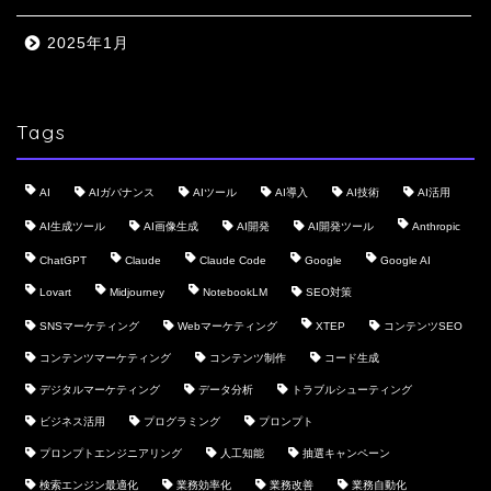
2025年1月
Tags
AI
AIガバナンス
AIツール
AI導入
AI技術
AI活用
AI生成ツール
AI画像生成
AI開発
AI開発ツール
Anthropic
ChatGPT
Claude
Claude Code
Google
Google AI
Lovart
Midjourney
NotebookLM
SEO対策
SNSマーケティング
Webマーケティング
XTEP
コンテンツSEO
コンテンツマーケティング
コンテンツ制作
コード生成
デジタルマーケティング
データ分析
トラブルシューティング
ビジネス活用
プログラミング
プロンプト
プロンプトエンジニアリング
人工知能
抽選キャンペーン
検索エンジン最適化
業務効率化
業務改善
業務自動化