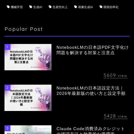
機械学習
生成AI
生産性向上
画像生成AI
開発効率化
Popular Post
1
NotebookLMの日本語PDF文字化け
問題を解決する対策と注意点
5609
view
2
NotebookLMの日本語設定方法｜
会社概要
2026年最新版の使い方と設定手順
サービス
5428
view
採用情報
3
Claude Code消費済みクレジット