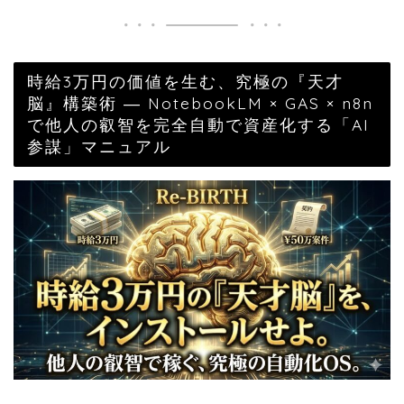
時給3万円の価値を生む、究極の『天才
脳』構築術 ― NotebookLM × GAS × n8n
で他人の叡智を完全自動で資産化する「AI
参謀」マニュアル