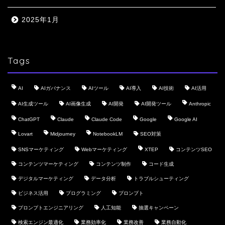
2025年1月
Tags
AI
AIガバナンス
AIツール
AI導入
AI技術
AI活用
AI生成ツール
AI画像生成
AI開発
AI開発ツール
Anthropic
ChatGPT
Claude
Claude Code
Google
Google AI
Lovart
Midjourney
NotebookLM
SEO対策
SNSマーケティング
Webマーケティング
XTEP
コンテンツSEO
コンテンツマーケティング
コンテンツ制作
コード生成
デジタルマーケティング
データ分析
トラブルシューティング
ビジネス活用
プログラミング
プロンプト
プロンプトエンジニアリング
人工知能
抽選キャンペーン
検索エンジン最適化
業務効率化
業務改善
業務自動化