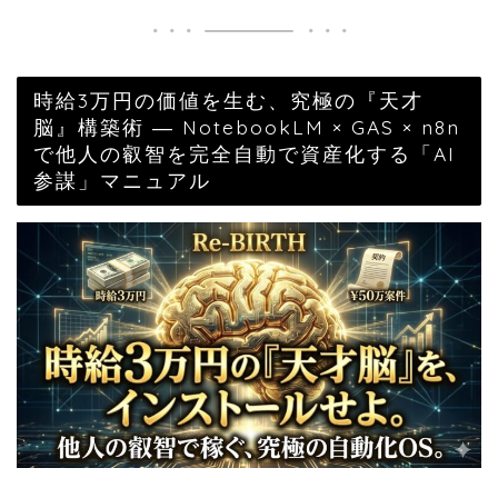
時給3万円の価値を生む、究極の『天才
脳』構築術 ― NotebookLM × GAS × n8n
で他人の叡智を完全自動で資産化する「AI
参謀」マニュアル