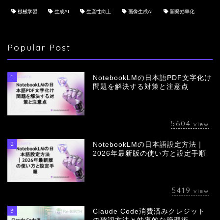
機械学習
生成AI
生産性向上
画像生成AI
開発効率化
Popular Post
1
NotebookLMの日本語PDF文字化け
問題を解決する対策と注意点
5604
view
2
NotebookLMの日本語設定方法｜
会社概要
2026年最新版の使い方と設定手順
サービス
5419
view
採用情報
3
Claude Code消費済みクレジット