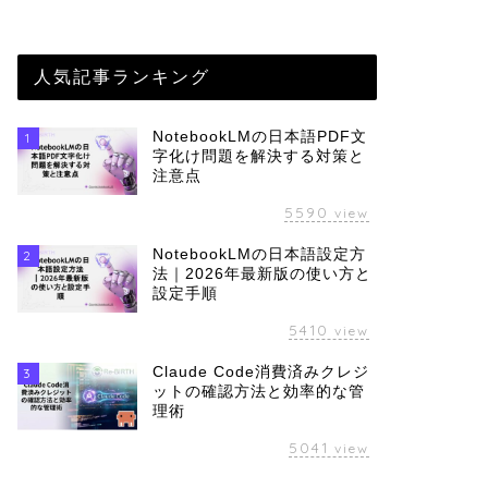
人気記事ランキング
NotebookLMの日本語PDF文
1
字化け問題を解決する対策と
注意点
5590
view
NotebookLMの日本語設定方
2
法｜2026年最新版の使い方と
設定手順
5410
view
Claude Code消費済みクレジ
3
ットの確認方法と効率的な管
理術
5041
view