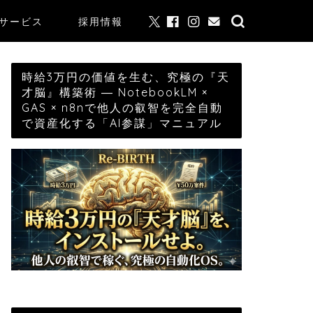
サービス
採用情報
時給3万円の価値を生む、究極の『天
才脳』構築術 ― NotebookLM ×
GAS × n8nで他人の叡智を完全自動
で資産化する「AI参謀」マニュアル