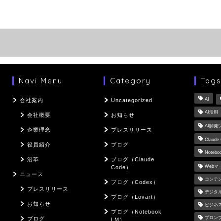
Navi Menu
Category
Tag
AI
会社案内
Uncategorized
AI活用
会社概要
お知らせ
AI開発
企業理念
プレスリリース
Claude
役員紹介
ブログ
Notebo
沿革
ブログ（Claude
Web
Code）
ニュース
コンテ
ブログ（Codex）
プレスリリース
デジタ
ブログ（Lovart）
お知らせ
ビジネ
ブログ（Notebook
プロン
ブログ
LM）