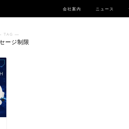
会社案内
ニュース
― TAG ―
セージ制限