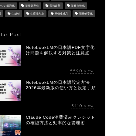
ンジン最適化
業務効率化
業務改善
業務自動化
習
生成AI
生産性向上
画像生成AI
開発効率化
lar Post
NotebookLMの日本語PDF文字化
け問題を解決する対策と注意点
5590
view
NotebookLMの日本語設定方法｜
2026年最新版の使い方と設定手順
5410
view
Claude Code消費済みクレジット
の確認方法と効率的な管理術