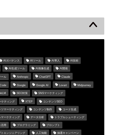
s
AIガバナンス
AIツール
AI導入
AI技術
AI生成ツール
AI画像生成
AI開発
ツール
Anthropic
ChatGPT
Claude
 Code
Google
Google AI
Lovart
Midjourney
okLM
SEO対策
SNSマーケティング
マーケティング
XTEP
コンテンツSEO
ンツマーケティング
コンテンツ制作
コード生成
ルマーケティング
データ分析
トラブルシューティング
ス活用
プログラミング
プロンプト
プトエンジニアリング
人工知能
抽選キャンペーン