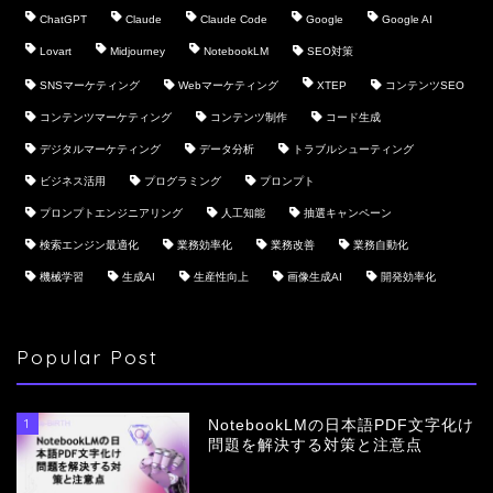
ChatGPT
Claude
Claude Code
Google
Google AI
Lovart
Midjourney
NotebookLM
SEO対策
SNSマーケティング
Webマーケティング
XTEP
コンテンツSEO
コンテンツマーケティング
コンテンツ制作
コード生成
デジタルマーケティング
データ分析
トラブルシューティング
ビジネス活用
プログラミング
プロンプト
プロンプトエンジニアリング
人工知能
抽選キャンペーン
検索エンジン最適化
業務効率化
業務改善
業務自動化
機械学習
生成AI
生産性向上
画像生成AI
開発効率化
Popular Post
1
NotebookLMの日本語PDF文字化け
問題を解決する対策と注意点