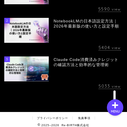
5590
view
2
NotebookLMの日本語設定方法｜
会社概要
2026年最新版の使い方と設定手順
サービス
5404
view
採用情報
3
Claude Code消費済みクレジット
の確認方法と効率的な管理術
お問い合わせ
5033
view
MENU
プライバシーポリシー
免責事項
2025–2026 Re-BIRTH株式会社