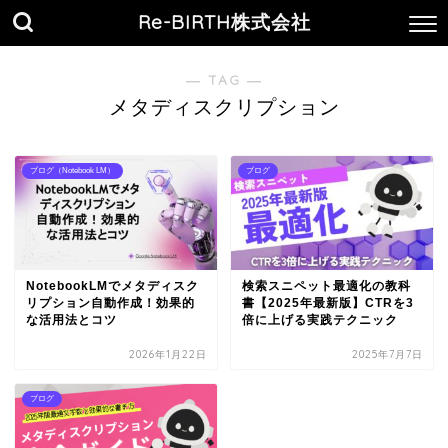
Re-BIRTH株式会社
― TAG ―
メタディスクリプション
ブログ（Notebook LM）
ブログ
NotebookLMでメタディスク
検索スニペット最適化の教科
リプション自動作成！効果的
書【2025年最新版】CTRを3
な活用法とコツ
倍に上げる実践テクニック
2026年1月22日
2025年7月7日
ブログ