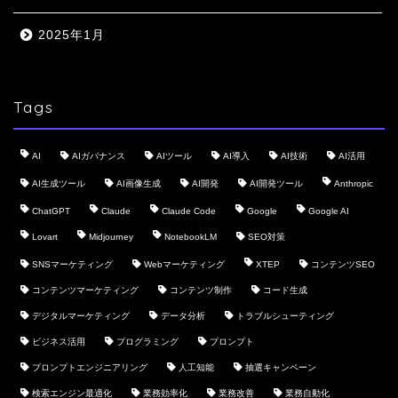
2025年1月
Tags
AI
AIガバナンス
AIツール
AI導入
AI技術
AI活用
AI生成ツール
AI画像生成
AI開発
AI開発ツール
Anthropic
ChatGPT
Claude
Claude Code
Google
Google AI
Lovart
Midjourney
NotebookLM
SEO対策
SNSマーケティング
Webマーケティング
XTEP
コンテンツSEO
コンテンツマーケティング
コンテンツ制作
コード生成
デジタルマーケティング
データ分析
トラブルシューティング
ビジネス活用
プログラミング
プロンプト
プロンプトエンジニアリング
人工知能
抽選キャンペーン
検索エンジン最適化
業務効率化
業務改善
業務自動化