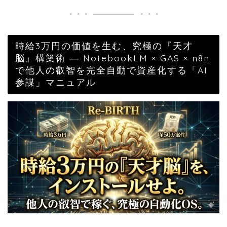
時給3万円の価値を生む、究極の『天才
脳』構築術 ― NotebookLM × GAS × n8n
で他人の叡智を完全自動で資産化する「AI
参謀」マニュアル