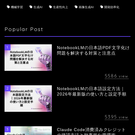
機械学習
生成AI
生産性向上
画像生成AI
開発効率化
Popular Post
1
NotebookLMの日本語PDF文字化け
問題を解決する対策と注意点
5586
view
2
NotebookLMの日本語設定方法｜
会社概要
2026年最新版の使い方と設定手順
サービス
5395
view
採用情報
3
Claude Code消費済みクレジット