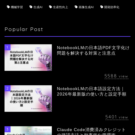
機械学習
生成AI
生産性向上
画像生成AI
開発効率化
Popular Post
1
NotebookLMの日本語PDF文字化け
問題を解決する対策と注意点
5588
view
2
NotebookLMの日本語設定方法｜
会社概要
2026年最新版の使い方と設定手順
サービス
5401
view
採用情報
3
Claude Code消費済みクレジット