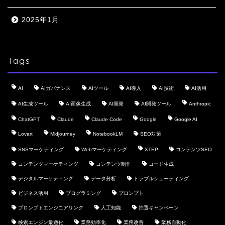
2025年1月
Tags
AI
AIガバナンス
AIツール
AI導入
AI技術
AI活用
AI生成ツール
AI画像生成
AI開発
AI開発ツール
Anthropic
ChatGPT
Claude
Claude Code
Google
Google AI
Lovart
Midjourney
NotebookLM
SEO対策
SNSマーケティング
Webマーケティング
XTEP
コンテンツSEO
コンテンツマーケティング
コンテンツ制作
コード生成
デジタルマーケティング
データ分析
トラブルシューティング
ビジネス活用
プログラミング
プロンプト
プロンプトエンジニアリング
人工知能
抽選キャンペーン
検索エンジン最適化
業務効率化
業務改善
業務自動化