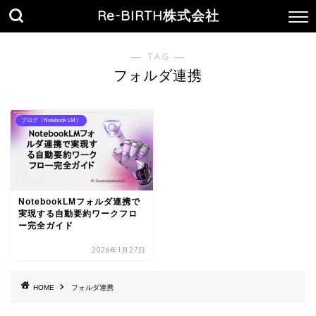
Re-BIRTH株式会社
― TAG ―
フォルダ連携
ブログ（Notebook LM）
NotebookLMフォルダ連携で
実現する自動要約ワークフロ
ー完全ガイド
2026年1月27日
HOME
フォルダ連携