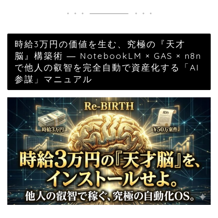
時給3万円の価値を生む、究極の『天才
脳』構築術 ― NotebookLM × GAS × n8n
で他人の叡智を完全自動で資産化する「AI
参謀」マニュアル