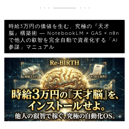
時給3万円の価値を生む、究極の『天才
脳』構築術 ― NotebookLM × GAS × n8n
で他人の叡智を完全自動で資産化する「AI
参謀」マニュアル