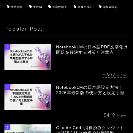
機械学習
生成AI
生産性向上
画像生成AI
開発効率化
Popular Post
1
NotebookLMの日本語PDF文字化け
問題を解決する対策と注意点
5602
view
2
NotebookLMの日本語設定方法｜
会社概要
2026年最新版の使い方と設定手順
サービス
5419
view
採用情報
3
Claude Code消費済みクレジット