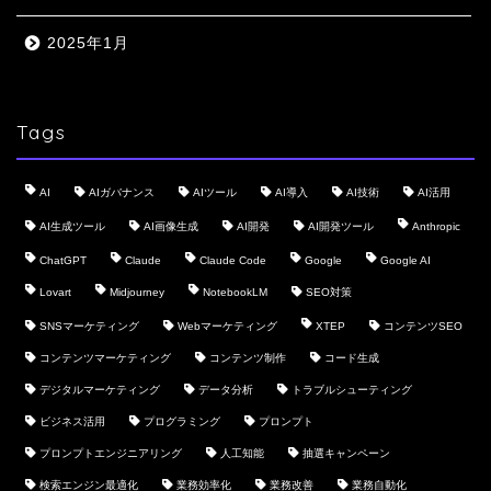
2025年1月
Tags
AI
AIガバナンス
AIツール
AI導入
AI技術
AI活用
AI生成ツール
AI画像生成
AI開発
AI開発ツール
Anthropic
ChatGPT
Claude
Claude Code
Google
Google AI
Lovart
Midjourney
NotebookLM
SEO対策
SNSマーケティング
Webマーケティング
XTEP
コンテンツSEO
コンテンツマーケティング
コンテンツ制作
コード生成
デジタルマーケティング
データ分析
トラブルシューティング
ビジネス活用
プログラミング
プロンプト
プロンプトエンジニアリング
人工知能
抽選キャンペーン
検索エンジン最適化
業務効率化
業務改善
業務自動化