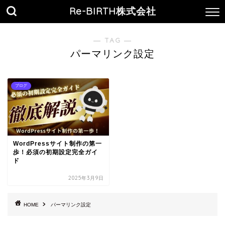
Re-BIRTH株式会社
― TAG ―
パーマリンク設定
ブログ
WordPressサイト制作の第一
歩！必須の初期設定完全ガイ
ド
2025年3月9日
HOME
パーマリンク設定