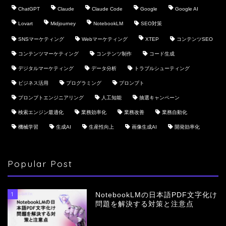
ChatGPT
Claude
Claude Code
Google
Google AI
Lovart
Midjourney
NotebookLM
SEO対策
SNSマーケティング
Webマーケティング
XTEP
コンテンツSEO
コンテンツマーケティング
コンテンツ制作
コード生成
デジタルマーケティング
データ分析
トラブルシューティング
ビジネス活用
プログラミング
プロンプト
プロンプトエンジニアリング
人工知能
抽選キャンペーン
検索エンジン最適化
業務効率化
業務改善
業務自動化
機械学習
生成AI
生産性向上
画像生成AI
開発効率化
Popular Post
1
NotebookLMの日本語PDF文字化け
問題を解決する対策と注意点