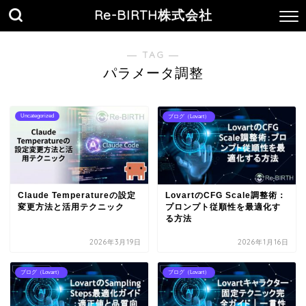
Re-BIRTH株式会社
― TAG ―
パラメータ調整
Uncategorized
ブログ（Lovart）
Claude Temperatureの設定
LovartのCFG Scale調整術：
変更方法と活用テクニック
プロンプト従順性を最適化す
る方法
2026年3月19日
2026年1月16日
ブログ（Lovart）
ブログ（Lovart）