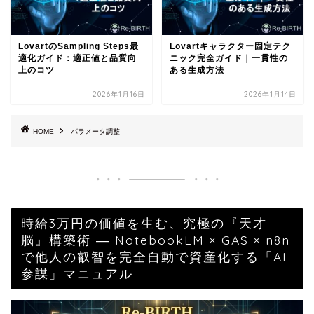
LovartのSampling Steps最
Lovartキャラクター固定テク
適化ガイド：適正値と品質向
ニック完全ガイド｜一貫性の
上のコツ
ある生成方法
2026年1月16日
2026年1月14日
HOME
パラメータ調整
時給3万円の価値を生む、究極の『天才
脳』構築術 ― NotebookLM × GAS × n8n
で他人の叡智を完全自動で資産化する「AI
参謀」マニュアル