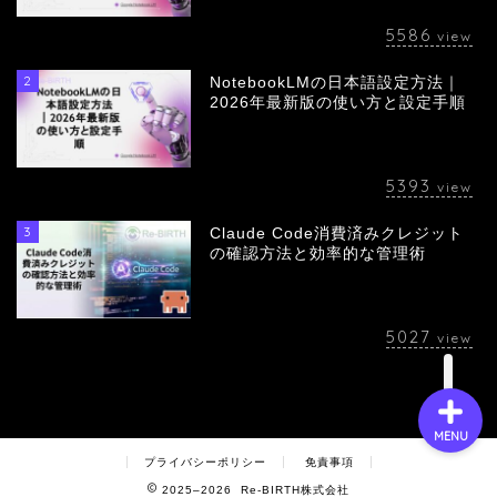
5586
view
2
NotebookLMの日本語設定方法｜
会社概要
2026年最新版の使い方と設定手順
サービス
5393
view
採用情報
3
Claude Code消費済みクレジット
の確認方法と効率的な管理術
お問い合わせ
5027
view
MENU
プライバシーポリシー
免責事項
2025–2026 Re-BIRTH株式会社