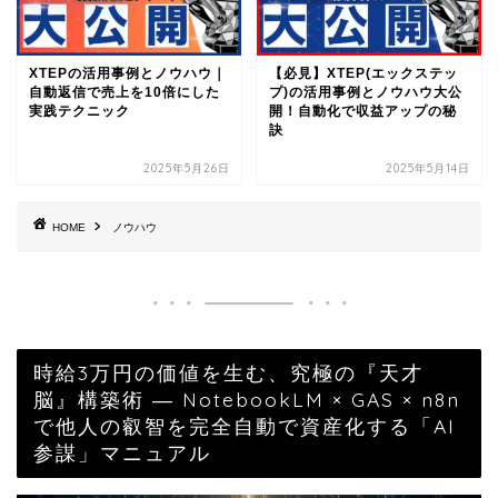
XTEPの活用事例とノウハウ｜
【必見】XTEP(エックステッ
自動返信で売上を10倍にした
プ)の活用事例とノウハウ大公
実践テクニック
開！自動化で収益アップの秘
訣
2025年5月26日
2025年5月14日
HOME
ノウハウ
時給3万円の価値を生む、究極の『天才
脳』構築術 ― NotebookLM × GAS × n8n
で他人の叡智を完全自動で資産化する「AI
参謀」マニュアル