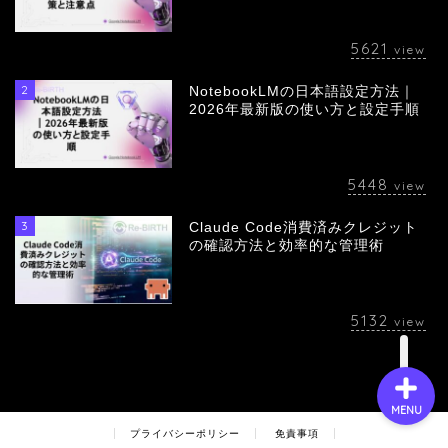
5621
view
2
NotebookLMの日本語設定方法｜
会社概要
2026年最新版の使い方と設定手順
サービス
5448
view
採用情報
3
Claude Code消費済みクレジット
の確認方法と効率的な管理術
お問い合わせ
5132
view
MENU
プライバシーポリシー
免責事項