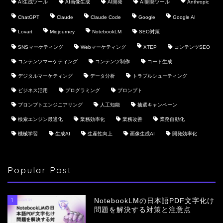
AI生成ツール
AI画像生成
AI開発
AI開発ツール
Anthropic
ChatGPT
Claude
Claude Code
Google
Google AI
Lovart
Midjourney
NotebookLM
SEO対策
SNSマーケティング
Webマーケティング
XTEP
コンテンツSEO
コンテンツマーケティング
コンテンツ制作
コード生成
デジタルマーケティング
データ分析
トラブルシューティング
ビジネス活用
プログラミング
プロンプト
プロンプトエンジニアリング
人工知能
抽選キャンペーン
検索エンジン最適化
業務効率化
業務改善
業務自動化
機械学習
生成AI
生産性向上
画像生成AI
開発効率化
Popular Post
1
NotebookLMの日本語PDF文字化け
問題を解決する対策と注意点