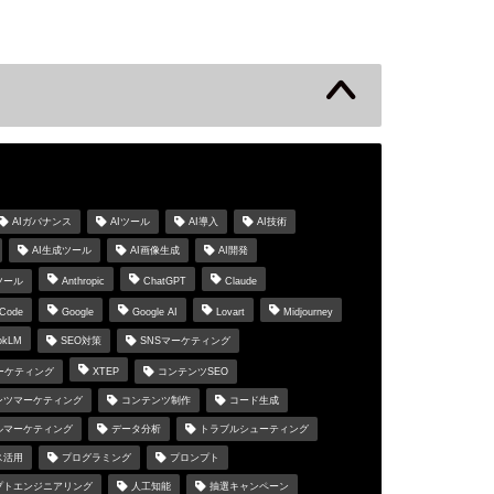
s
AIガバナンス
AIツール
AI導入
AI技術
AI生成ツール
AI画像生成
AI開発
ツール
Anthropic
ChatGPT
Claude
 Code
Google
Google AI
Lovart
Midjourney
okLM
SEO対策
SNSマーケティング
マーケティング
XTEP
コンテンツSEO
ンツマーケティング
コンテンツ制作
コード生成
ルマーケティング
データ分析
トラブルシューティング
ス活用
プログラミング
プロンプト
プトエンジニアリング
人工知能
抽選キャンペーン