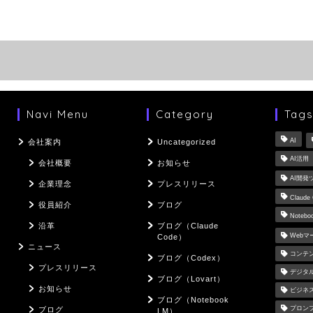
Navi Menu
Category
Tag
AI
会社案内
Uncategorized
AI活用
会社概要
お知らせ
AI開発
企業理念
プレスリリース
Claude
役員紹介
ブログ
Notebo
沿革
ブログ（Claude
Web
Code）
ニュース
コンテ
ブログ（Codex）
プレスリリース
デジタ
ブログ（Lovart）
お知らせ
ビジネ
ブログ（Notebook
プロン
ブログ
LM）