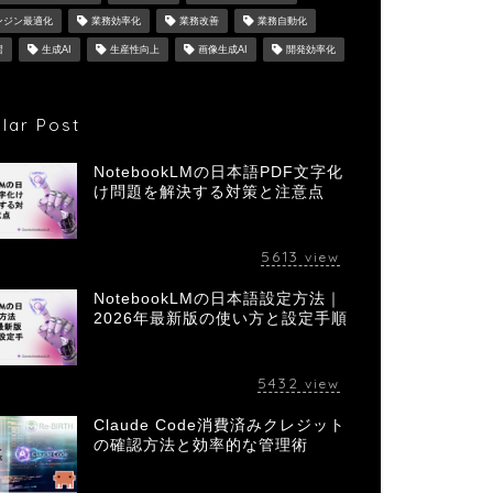
ンジン最適化
業務効率化
業務改善
業務自動化
習
生成AI
生産性向上
画像生成AI
開発効率化
lar Post
NotebookLMの日本語PDF文字化
け問題を解決する対策と注意点
5613
view
NotebookLMの日本語設定方法｜
2026年最新版の使い方と設定手順
5432
view
Claude Code消費済みクレジット
の確認方法と効率的な管理術