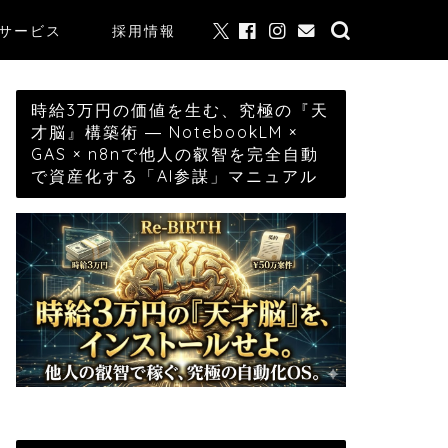
サービス
採用情報
時給3万円の価値を生む、究極の『天
才脳』構築術 ― NotebookLM ×
GAS × n8nで他人の叡智を完全自動
で資産化する「AI参謀」マニュアル