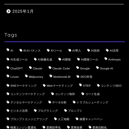
2025年1月
Tags
AI
AIガバナンス
AIツール
AI導入
AI技術
AI活用
AI生成ツール
AI画像生成
AI開発
AI開発ツール
Anthropic
ChatGPT
Claude
Claude Code
Google
Google AI
Lovart
Midjourney
NotebookLM
SEO対策
SNSマーケティング
Webマーケティング
XTEP
コンテンツSEO
コンテンツマーケティング
コンテンツ制作
コード生成
デジタルマーケティング
データ分析
トラブルシューティング
ビジネス活用
プログラミング
プロンプト
プロンプトエンジニアリング
人工知能
抽選キャンペーン
検索エンジン最適化
業務効率化
業務改善
業務自動化