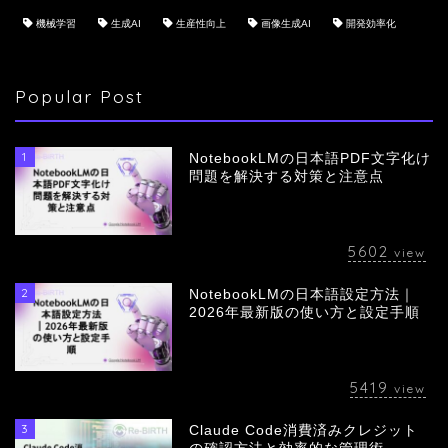
機械学習
生成AI
生産性向上
画像生成AI
開発効率化
Popular Post
1
NotebookLMの日本語PDF文字化け
問題を解決する対策と注意点
5602
view
2
NotebookLMの日本語設定方法｜
会社概要
2026年最新版の使い方と設定手順
サービス
5419
view
採用情報
3
Claude Code消費済みクレジット