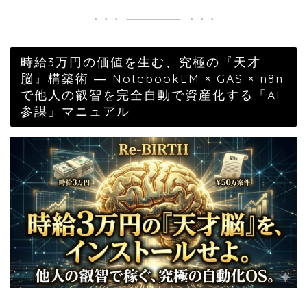
時給3万円の価値を生む、究極の『天才
脳』構築術 ― NotebookLM × GAS × n8n
で他人の叡智を完全自動で資産化する「AI
参謀」マニュアル