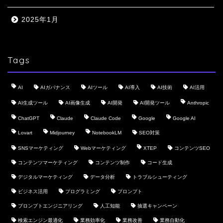
2025年1月
Tags
AI
AIガバナンス
AIツール
AI導入
AI技術
AI活用
AI生成ツール
AI画像生成
AI開発
AI開発ツール
Anthropic
ChatGPT
Claude
Claude Code
Google
Google AI
Lovart
Midjourney
NotebookLM
SEO対策
SNSマーケティング
Webマーケティング
XTEP
コンテンツSEO
コンテンツマーケティング
コンテンツ制作
コード生成
デジタルマーケティング
データ分析
トラブルシューティング
ビジネス活用
プログラミング
プロンプト
プロンプトエンジニアリング
人工知能
抽選キャンペーン
検索エンジン最適化
業務効率化
業務改善
業務自動化