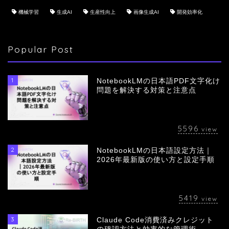
機械学習
生成AI
生産性向上
画像生成AI
開発効率化
Popular Post
1
NotebookLMの日本語PDF文字化け
問題を解決する対策と注意点
5596
view
2
NotebookLMの日本語設定方法｜
会社概要
2026年最新版の使い方と設定手順
サービス
5419
view
採用情報
3
Claude Code消費済みクレジット