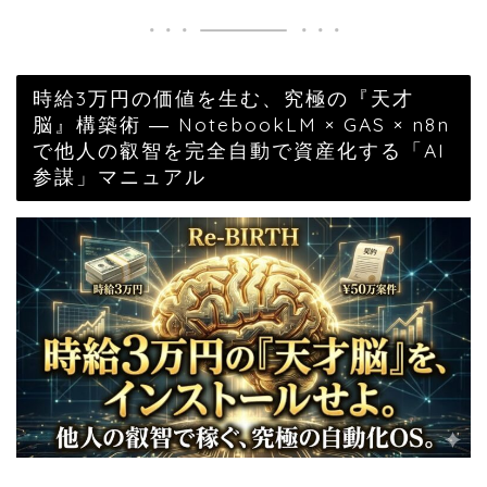
時給3万円の価値を生む、究極の『天才
脳』構築術 ― NotebookLM × GAS × n8n
で他人の叡智を完全自動で資産化する「AI
参謀」マニュアル