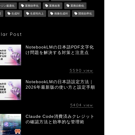
ンジン最適化
業務効率化
業務改善
業務自動化
習
生成AI
生産性向上
画像生成AI
開発効率化
lar Post
NotebookLMの日本語PDF文字化
け問題を解決する対策と注意点
5590
view
NotebookLMの日本語設定方法｜
2026年最新版の使い方と設定手順
5404
view
Claude Code消費済みクレジット
の確認方法と効率的な管理術