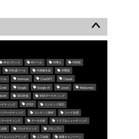
s
AIガバナンス
AIツール
AI導入
AI技術
AI生成ツール
AI画像生成
AI開発
ツール
Anthropic
ChatGPT
Claude
 Code
Google
Google AI
Lovart
Midjourney
okLM
SEO対策
SNSマーケティング
マーケティング
XTEP
コンテンツSEO
ンツマーケティング
コンテンツ制作
コード生成
ルマーケティング
データ分析
トラブルシューティング
ス活用
プログラミング
プロンプト
プトエンジニアリング
人工知能
抽選キャンペーン