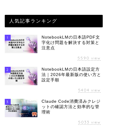
人気記事ランキング
NotebookLMの日本語PDF文
1
字化け問題を解決する対策と
注意点
5590
view
NotebookLMの日本語設定方
2
法｜2026年最新版の使い方と
設定手順
5404
view
Claude Code消費済みクレジ
3
ットの確認方法と効率的な管
理術
5033
view