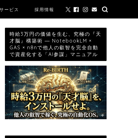
サービス
採用情報
時給3万円の価値を生む、究極の『天
才脳』構築術 ― NotebookLM ×
GAS × n8nで他人の叡智を完全自動
で資産化する「AI参謀」マニュアル