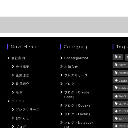
Navi Menu
Category
Tag
AI
会社案内
Uncategorized
AI活用
会社概要
お知らせ
AI開発
企業理念
プレスリリース
Claude
役員紹介
ブログ
Notebo
沿革
ブログ（Claude
Web
Code）
ニュース
コンテ
ブログ（Codex）
プレスリリース
デジタ
ブログ（Lovart）
お知らせ
ビジネ
ブログ（Notebook
プロン
ブログ
LM）