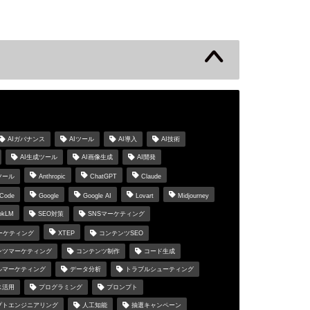
s
AIガバナンス
AIツール
AI導入
AI技術
AI生成ツール
AI画像生成
AI開発
ツール
Anthropic
ChatGPT
Claude
 Code
Google
Google AI
Lovart
Midjourney
okLM
SEO対策
SNSマーケティング
マーケティング
XTEP
コンテンツSEO
ンツマーケティング
コンテンツ制作
コード生成
ルマーケティング
データ分析
トラブルシューティング
ス活用
プログラミング
プロンプト
プトエンジニアリング
人工知能
抽選キャンペーン