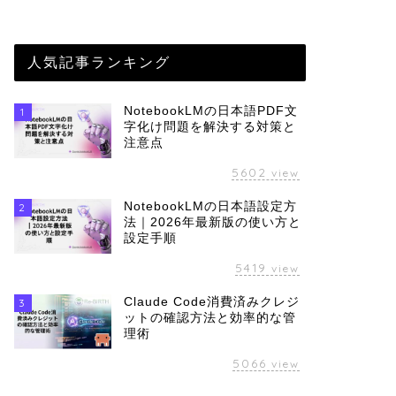
人気記事ランキング
NotebookLMの日本語PDF文
1
字化け問題を解決する対策と
注意点
5602
view
NotebookLMの日本語設定方
2
法｜2026年最新版の使い方と
設定手順
5419
view
Claude Code消費済みクレジ
3
ットの確認方法と効率的な管
理術
5066
view