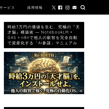
サービス
採用情報
時給3万円の価値を生む、究極の『天
才脳』構築術 ― NotebookLM ×
GAS × n8nで他人の叡智を完全自動
で資産化する「AI参謀」マニュアル