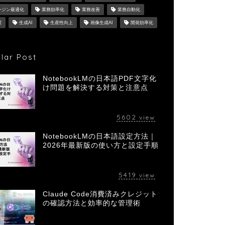
ンジン最適化
業務効率化
業務改善
業務自動化
習
生成AI
生産性向上
画像生成AI
開発効率化
lar Post
NotebookLMの日本語PDF文字化
け問題を解決する対策と注意点
5602
view
NotebookLMの日本語設定方法｜
2026年最新版の使い方と設定手順
5419
view
Claude Code消費済みクレジット
の確認方法と効率的な管理術