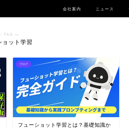
会社案内
ニュース
― TAG ―
ショット学習
ブログ
フューショット学習とは？基礎知識か