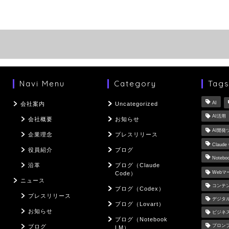
Navi Menu
Category
Tag
AI
会社案内
Uncategorized
AI活用
会社概要
お知らせ
AI開発
企業理念
プレスリリース
Claude
役員紹介
ブログ
Notebo
沿革
ブログ（Claude
Web
Code）
ニュース
コンテ
ブログ（Codex）
プレスリリース
デジタ
ブログ（Lovart）
お知らせ
ビジネ
ブログ（Notebook
プロン
ブログ
LM）