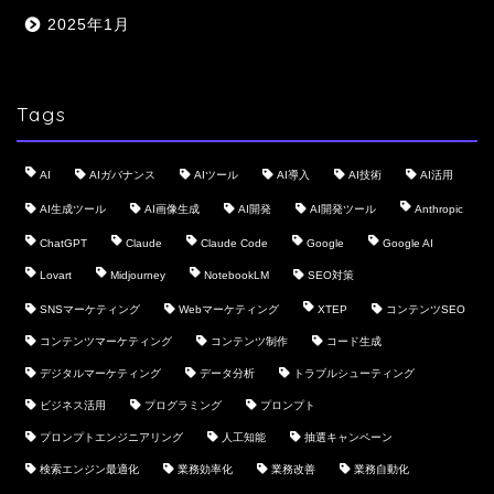
2025年1月
Tags
AI
AIガバナンス
AIツール
AI導入
AI技術
AI活用
AI生成ツール
AI画像生成
AI開発
AI開発ツール
Anthropic
ChatGPT
Claude
Claude Code
Google
Google AI
Lovart
Midjourney
NotebookLM
SEO対策
SNSマーケティング
Webマーケティング
XTEP
コンテンツSEO
コンテンツマーケティング
コンテンツ制作
コード生成
デジタルマーケティング
データ分析
トラブルシューティング
ビジネス活用
プログラミング
プロンプト
プロンプトエンジニアリング
人工知能
抽選キャンペーン
検索エンジン最適化
業務効率化
業務改善
業務自動化