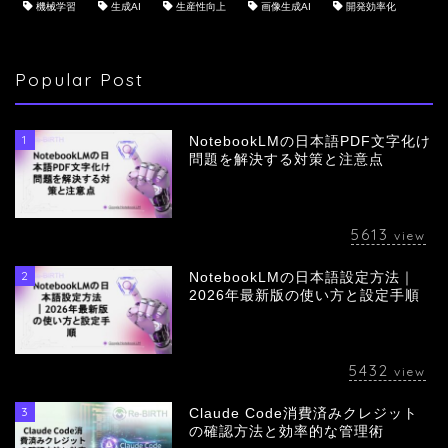
機械学習
生成AI
生産性向上
画像生成AI
開発効率化
Popular Post
1
NotebookLMの日本語PDF文字化け
問題を解決する対策と注意点
5613
view
2
NotebookLMの日本語設定方法｜
会社概要
2026年最新版の使い方と設定手順
サービス
5432
view
採用情報
3
Claude Code消費済みクレジット
の確認方法と効率的な管理術