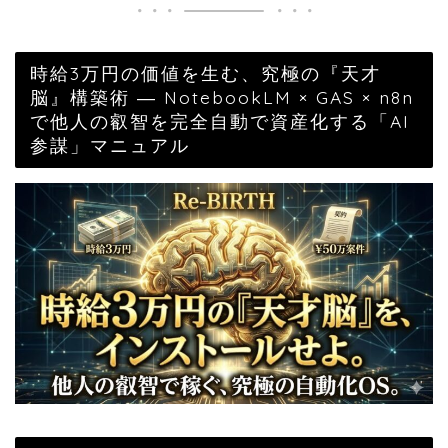
時給3万円の価値を生む、究極の『天才
脳』構築術 ― NotebookLM × GAS × n8n
で他人の叡智を完全自動で資産化する「AI
参謀」マニュアル