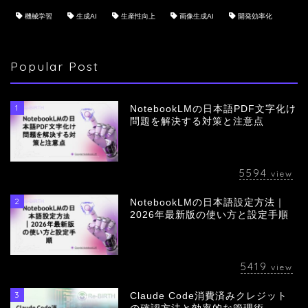
機械学習
生成AI
生産性向上
画像生成AI
開発効率化
Popular Post
1
NotebookLMの日本語PDF文字化け
問題を解決する対策と注意点
5594
view
2
NotebookLMの日本語設定方法｜
会社概要
2026年最新版の使い方と設定手順
サービス
5419
view
採用情報
3
Claude Code消費済みクレジット