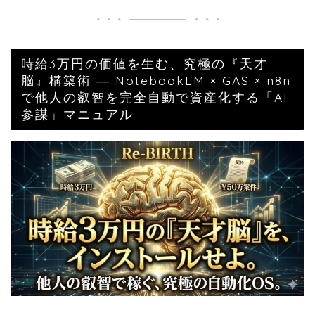
時給3万円の価値を生む、究極の『天才
脳』構築術 ― NotebookLM × GAS × n8n
で他人の叡智を完全自動で資産化する「AI
参謀」マニュアル