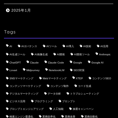
2025年1月
Tags
AI
AIガバナンス
AIツール
AI導入
AI技術
AI活用
AI生成ツール
AI画像生成
AI開発
AI開発ツール
Anthropic
ChatGPT
Claude
Claude Code
Google
Google AI
Lovart
Midjourney
NotebookLM
SEO対策
SNSマーケティング
Webマーケティング
XTEP
コンテンツSEO
コンテンツマーケティング
コンテンツ制作
コード生成
デジタルマーケティング
データ分析
トラブルシューティング
ビジネス活用
プログラミング
プロンプト
プロンプトエンジニアリング
人工知能
抽選キャンペーン
検索エンジン最適化
業務効率化
業務改善
業務自動化