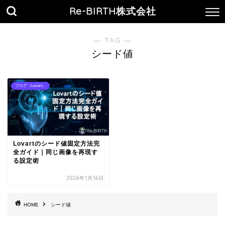
Re-BIRTH株式会社
― TAG ―
シード値
ブログ（Lovart）
Lovartのシード値固定方法完
全ガイド｜同じ画像を再現す
る設定術
2026年1月16日
HOME
シード値