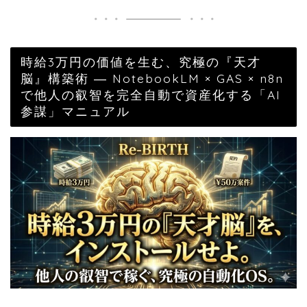
時給3万円の価値を生む、究極の『天才
脳』構築術 ― NotebookLM × GAS × n8n
で他人の叡智を完全自動で資産化する「AI
参謀」マニュアル