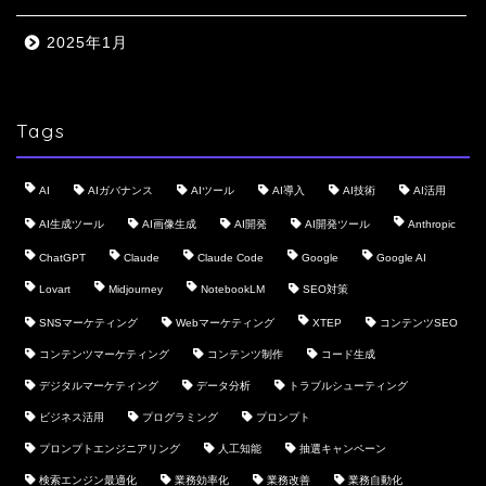
2025年1月
Tags
AI
AIガバナンス
AIツール
AI導入
AI技術
AI活用
AI生成ツール
AI画像生成
AI開発
AI開発ツール
Anthropic
ChatGPT
Claude
Claude Code
Google
Google AI
Lovart
Midjourney
NotebookLM
SEO対策
SNSマーケティング
Webマーケティング
XTEP
コンテンツSEO
コンテンツマーケティング
コンテンツ制作
コード生成
デジタルマーケティング
データ分析
トラブルシューティング
ビジネス活用
プログラミング
プロンプト
プロンプトエンジニアリング
人工知能
抽選キャンペーン
検索エンジン最適化
業務効率化
業務改善
業務自動化