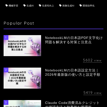
機械学習
生成AI
生産性向上
画像生成AI
開発効率化
Popular Post
1
NotebookLMの日本語PDF文字化け
問題を解決する対策と注意点
5602
view
2
NotebookLMの日本語設定方法｜
会社概要
2026年最新版の使い方と設定手順
サービス
5419
view
採用情報
3
Claude Code消費済みクレジット