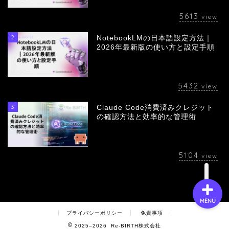
5613
view
2
NotebookLMの日本語設定方法｜
会社概要
2026年最新版の使い方と設定手順
サービス
5432
view
採用情報
3
Claude Code消費済みクレジット
の確認方法と効率的な管理術
お問い合わせ
5104
view
MENU
プライバシーポリシー
免責事項
2025–2026 Re-BIRTH株式会社