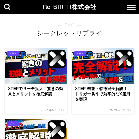
Re-BIRTH株式会社
― TAG ―
シークレットリプライ
ブログ
ブログ
XTEPでリーチ拡大！驚きの効
XTEP 機能・特徴完全解説！
果とメリットを徹底解説
トリガー条件で効率的なX運用
を実現
2025年6月14日
2025年6月7日
ブログ