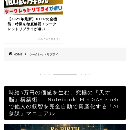
【2025年最新】XTEPの全機
能・特徴を徹底解説！シーク
レットリプライが凄い
2025年5月17日
HOME
シークレットリプライ
時給3万円の価値を生む、究極の『天才
脳』構築術 ― NotebookLM × GAS × n8n
で他人の叡智を完全自動で資産化する「AI
参謀」マニュアル