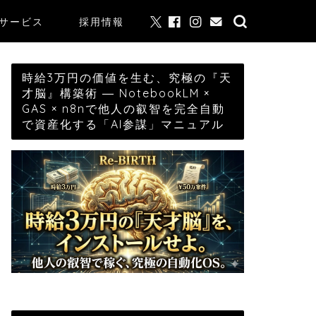
サービス
採用情報
時給3万円の価値を生む、究極の『天
才脳』構築術 ― NotebookLM ×
GAS × n8nで他人の叡智を完全自動
で資産化する「AI参謀」マニュアル