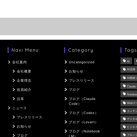
Navi Menu
Category
Tag
AI
会社案内
Uncategorized
AI活用
会社概要
お知らせ
AI開発
企業理念
プレスリリース
Claude
役員紹介
ブログ
Notebo
沿革
ブログ（Claude
Web
Code）
ニュース
コンテ
ブログ（Codex）
プレスリリース
デジタ
ブログ（Lovart）
お知らせ
ビジネ
ブログ（Notebook
プロン
ブログ
LM）