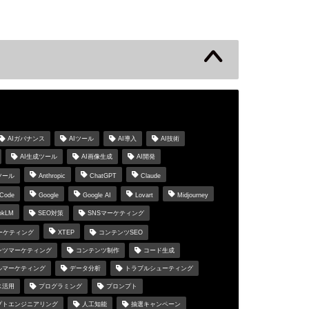
s
AIガバナンス
AIツール
AI導入
AI技術
AI生成ツール
AI画像生成
AI開発
ツール
Anthropic
ChatGPT
Claude
 Code
Google
Google AI
Lovart
Midjourney
okLM
SEO対策
SNSマーケティング
マーケティング
XTEP
コンテンツSEO
ンツマーケティング
コンテンツ制作
コード生成
ルマーケティング
データ分析
トラブルシューティング
ス活用
プログラミング
プロンプト
プトエンジニアリング
人工知能
抽選キャンペーン