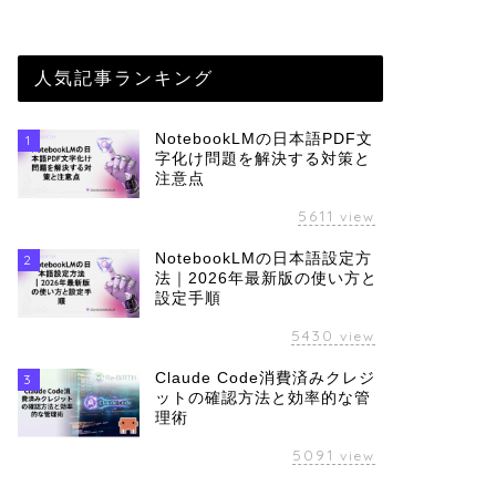
人気記事ランキング
NotebookLMの日本語PDF文
1
字化け問題を解決する対策と
注意点
5611
view
NotebookLMの日本語設定方
2
法｜2026年最新版の使い方と
設定手順
5430
view
Claude Code消費済みクレジ
3
ットの確認方法と効率的な管
理術
5091
view