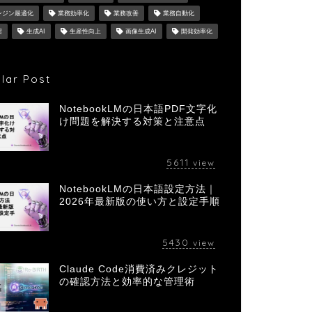
ンジン最適化
業務効率化
業務改善
業務自動化
習
生成AI
生産性向上
画像生成AI
開発効率化
lar Post
NotebookLMの日本語PDF文字化
け問題を解決する対策と注意点
5611
view
NotebookLMの日本語設定方法｜
2026年最新版の使い方と設定手順
5430
view
Claude Code消費済みクレジット
の確認方法と効率的な管理術