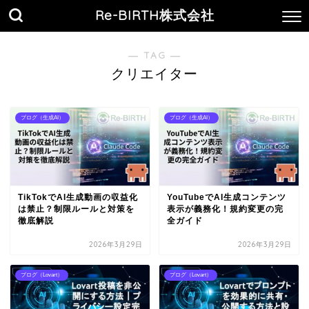
Re-BIRTH株式会社
― TAG ―
クリエイター
ブログ（生成AI）
ブログ（生成AI）
TikTokでAI生成動画の収益化
YouTubeでAI生成コンテンツ
は禁止？制限ルールと対策を
表示が義務化！規約変更の完
徹底解説
全ガイド
2026年3月29日
2026年3月29日
ブログ（Lovart）
ブログ（Lovart）