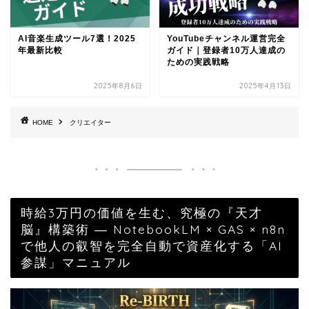
AI音楽生成ツール7選！2025
YouTubeチャンネル運営完全
年最新比較
ガイド｜登録者10万人達成の
ための実践戦略
2025年8月6日
2025年4月13日
HOME
クリエイター
時給3万円の価値を生む、究極の『天才
脳』構築術 ― NotebookLM × GAS × n8n
で他人の叡智を完全自動で資産化する「AI
参謀」マニュアル