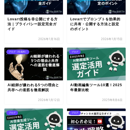
Lovart投稿を非公開にする方
Lovartでプロンプトを効果的
法｜プライバシー設定完全ガ
に共有・公開する方法と設定
イド
のポイント
2026年1月16日
2026年1月15日
ブログ（生成AI）
ブログ
AI絵師が嫌われる5つの理由と
AI動画編集ツール10選！2025
共存への道筋を徹底解説
年最新比較
2026年1月12日
2025年8月6日
ブログ
ブログ