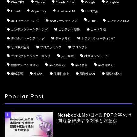
ChatGPT
Claude
Claude Code
Google
Google AI
Lovart
Midjourney
NotebookLM
SEO対策
SNSマーケティング
Webマーケティング
XTEP
コンテンツSEO
コンテンツマーケティング
コンテンツ制作
コード生成
デジタルマーケティング
データ分析
トラブルシューティング
ビジネス活用
プログラミング
プロンプト
プロンプトエンジニアリング
人工知能
抽選キャンペーン
検索エンジン最適化
業務効率化
業務改善
業務自動化
機械学習
生成AI
生産性向上
画像生成AI
開発効率化
Popular Post
1
NotebookLMの日本語PDF文字化け
問題を解決する対策と注意点