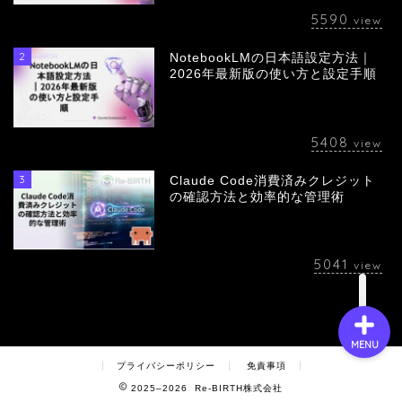
5590
view
2
NotebookLMの日本語設定方法｜
会社概要
2026年最新版の使い方と設定手順
サービス
5408
view
採用情報
3
Claude Code消費済みクレジット
の確認方法と効率的な管理術
お問い合わせ
5041
view
MENU
プライバシーポリシー
免責事項
2025–2026 Re-BIRTH株式会社