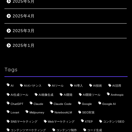
2025年5月
2025年4月
2025年3月
2025年1月
Tags
AI
AIガバナンス
AIツール
AI導入
AI技術
AI活用
AI生成ツール
AI画像生成
AI開発
AI開発ツール
Anthropic
ChatGPT
Claude
Claude Code
Google
Google AI
Lovart
Midjourney
NotebookLM
SEO対策
SNSマーケティング
Webマーケティング
XTEP
コンテンツSEO
コンテンツマーケティング
コンテンツ制作
コード生成