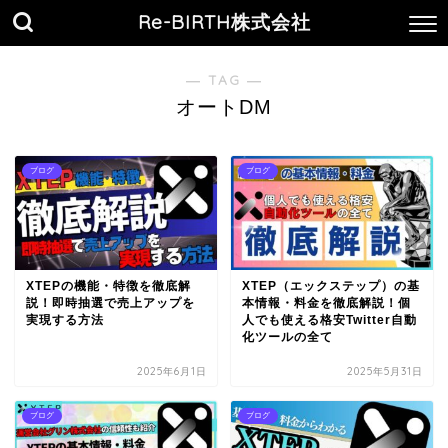
Re-BIRTH株式会社
― TAG ―
オートDM
ブログ
ブログ
XTEPの機能・特徴を徹底解
XTEP（エックステップ）の基
説！即時抽選で売上アップを
本情報・料金を徹底解説！個
実現する方法
人でも使える格安Twitter自動
化ツールの全て
2025年6月1日
2025年5月31日
ブログ
ブログ