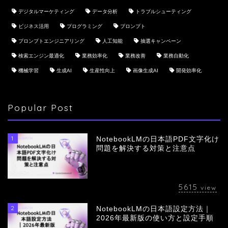
デジタルマーケティング
データ分析
トラブルシューティング
ビジネス活用
プログラミング
プロンプト
プロンプトエンジニアリング
人工知能
抽選キャンペーン
検索エンジン最適化
業務効率化
業務改善
業務自動化
機械学習
生成AI
生産性向上
画像生成AI
開発効率化
Popular Post
1
NotebookLMの日本語PDF文字化け
問題を解決する対策と注意点
5615
view
2
NotebookLMの日本語設定方法｜
会社概要
2026年最新版の使い方と設定手順