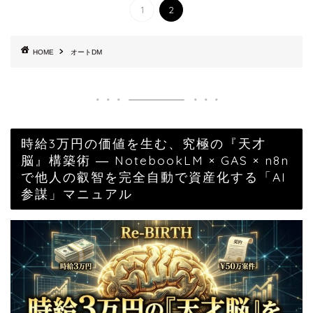
1
2
HOME
オートDM
時給3万円の価値を生む、究極の『天才
脳』構築術 ― NotebookLM × GAS × n8n
で他人の叡智を完全自動で資産化する「AI
参謀」マニュアル