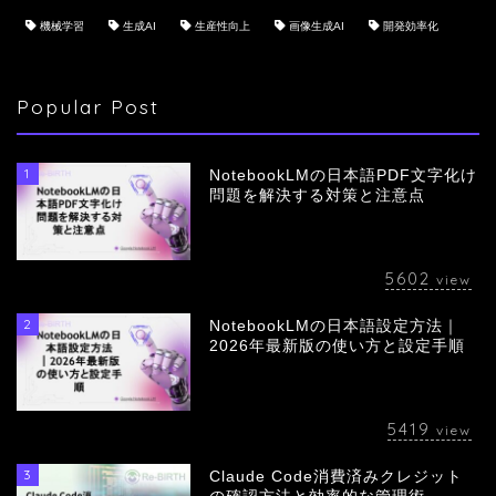
機械学習
生成AI
生産性向上
画像生成AI
開発効率化
Popular Post
1
NotebookLMの日本語PDF文字化け
問題を解決する対策と注意点
5602
view
2
NotebookLMの日本語設定方法｜
会社概要
2026年最新版の使い方と設定手順
サービス
5419
view
採用情報
3
Claude Code消費済みクレジット