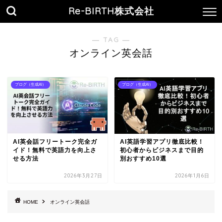
Re-BIRTH株式会社
― TAG ―
オンライン英会話
ブログ（生成AI）
ブログ（生成AI）
AI英会話フリートーク完全ガ
AI英語学習アプリ徹底比較！
イド！無料で英語力を向上さ
初心者からビジネスまで目的
せる方法
別おすすめ10選
2026年3月27日
2026年1月6日
HOME
オンライン英会話