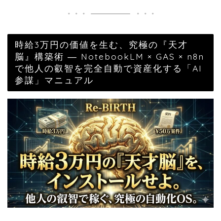
時給3万円の価値を生む、究極の『天才
脳』構築術 ― NotebookLM × GAS × n8n
で他人の叡智を完全自動で資産化する「AI
参謀」マニュアル