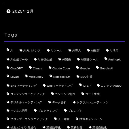
2025年1月
Tags
AI
AIガバナンス
AIツール
AI導入
AI技術
AI活用
AI生成ツール
AI画像生成
AI開発
AI開発ツール
Anthropic
ChatGPT
Claude
Claude Code
Google
Google AI
Lovart
Midjourney
NotebookLM
SEO対策
SNSマーケティング
Webマーケティング
XTEP
コンテンツSEO
コンテンツマーケティング
コンテンツ制作
コード生成
デジタルマーケティング
データ分析
トラブルシューティング
ビジネス活用
プログラミング
プロンプト
プロンプトエンジニアリング
人工知能
抽選キャンペーン
検索エンジン最適化
業務効率化
業務改善
業務自動化