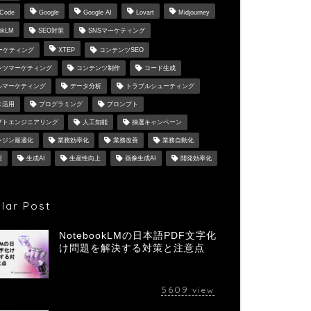
 Code
Google
Google AI
Lovart
Midjourney
okLM
SEO対策
SNSマーケティング
マーケティング
XTEP
コンテンツSEO
ンツマーケティング
コンテンツ制作
コード生成
ルマーケティング
データ分析
トラブルシューティング
ス活用
プログラミング
プロンプト
プトエンジニアリング
人工知能
抽選キャンペーン
ンジン最適化
業務効率化
業務改善
業務自動化
習
生成AI
生産性向上
画像生成AI
開発効率化
lar Post
NotebookLMの日本語PDF文字化
け問題を解決する対策と注意点
5609
view