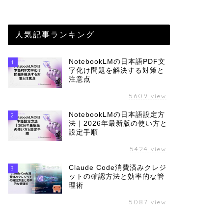
人気記事ランキング
NotebookLMの日本語PDF文
1
字化け問題を解決する対策と
注意点
5609
view
NotebookLMの日本語設定方
2
法｜2026年最新版の使い方と
設定手順
5424
view
Claude Code消費済みクレジ
3
ットの確認方法と効率的な管
理術
5087
view