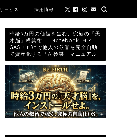
サービス
採用情報
時給3万円の価値を生む、究極の『天
才脳』構築術 ― NotebookLM ×
GAS × n8nで他人の叡智を完全自動
で資産化する「AI参謀」マニュアル