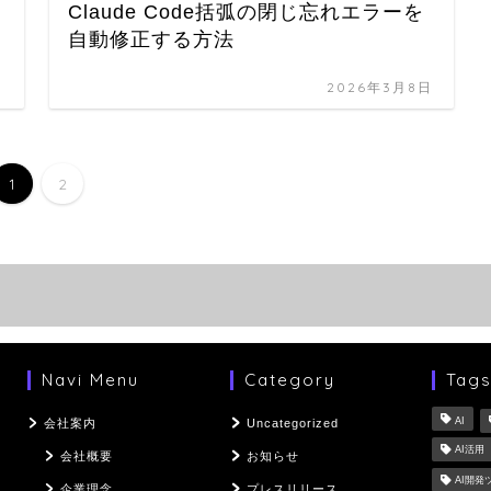
Claude Code括弧の閉じ忘れエラーを
自動修正する方法
日
2026年3月8日
1
2
Navi Menu
Category
Tag
AI
会社案内
Uncategorized
AI活用
会社概要
お知らせ
AI開発
企業理念
プレスリリース