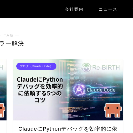
会社案内
ニュース
― TAG ―
ラー解決
ブログ（Claude Code）
ClaudeにPythonデバッグを効率的に依