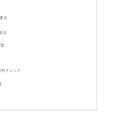
慮点
意点
展望
連性チェック
度