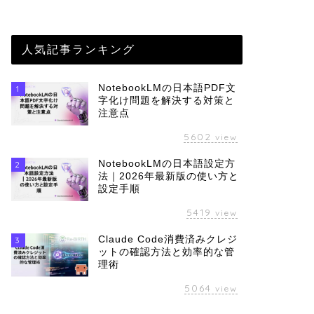
人気記事ランキング
NotebookLMの日本語PDF文
1
字化け問題を解決する対策と
注意点
5602
view
NotebookLMの日本語設定方
2
法｜2026年最新版の使い方と
設定手順
5419
view
Claude Code消費済みクレジ
3
ットの確認方法と効率的な管
理術
5064
view