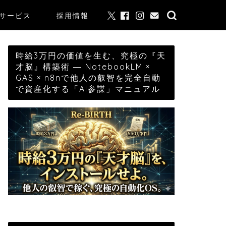
サービス
採用情報
時給3万円の価値を生む、究極の『天
才脳』構築術 ― NotebookLM ×
GAS × n8nで他人の叡智を完全自動
で資産化する「AI参謀」マニュアル