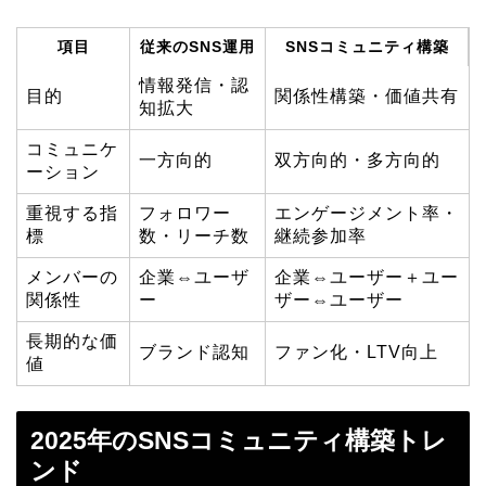
項目
従来のSNS運用
SNSコミュニティ構築
情報発信・認
目的
関係性構築・価値共有
知拡大
コミュニケ
一方向的
双方向的・多方向的
ーション
重視する指
フォロワー
エンゲージメント率・
標
数・リーチ数
継続参加率
メンバーの
企業⇔ユーザ
企業⇔ユーザー＋ユー
関係性
ー
ザー⇔ユーザー
長期的な価
ブランド認知
ファン化・LTV向上
値
2025年のSNSコミュニティ構築トレ
ンド