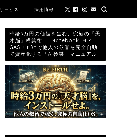
サービス
採用情報
時給3万円の価値を生む、究極の『天
才脳』構築術 ― NotebookLM ×
GAS × n8nで他人の叡智を完全自動
で資産化する「AI参謀」マニュアル