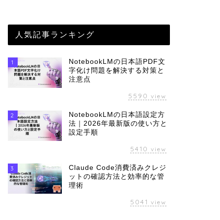
人気記事ランキング
NotebookLMの日本語PDF文
1
字化け問題を解決する対策と
注意点
5590
view
NotebookLMの日本語設定方
2
法｜2026年最新版の使い方と
設定手順
5410
view
Claude Code消費済みクレジ
3
ットの確認方法と効率的な管
理術
5041
view