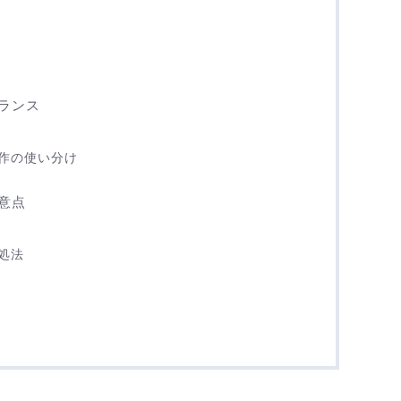
ランス
作の使い分け
意点
処法