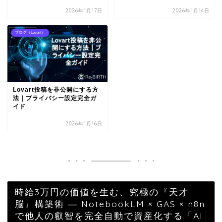
2026年1月17日
2026年1月14日
ブログ（Lovart）
Lovart投稿を非公開にする方
法｜プライバシー設定完全ガ
イド
2026年1月16日
時給3万円の価値を生む、究極の『天才
脳』構築術 ― NotebookLM × GAS × n8n
で他人の叡智を完全自動で資産化する「AI