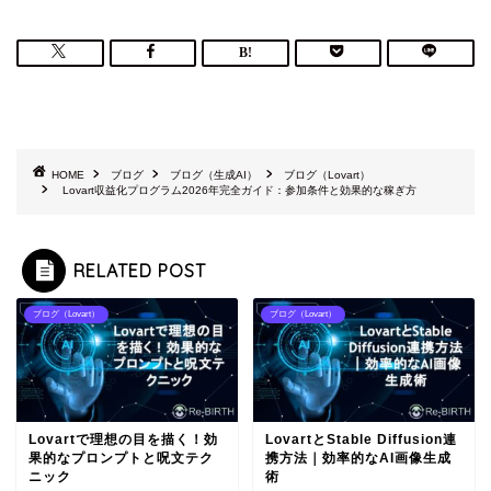
HOME
ブログ
ブログ（生成AI）
ブログ（Lovart）
Lovart収益化プログラム2026年完全ガイド：参加条件と効果的な稼ぎ方
RELATED POST
ブログ（Lovart）
ブログ（Lovart）
Lovartで理想の目を描く！効
LovartとStable Diffusion連
果的なプロンプトと呪文テク
携方法｜効率的なAI画像生成
ニック
術