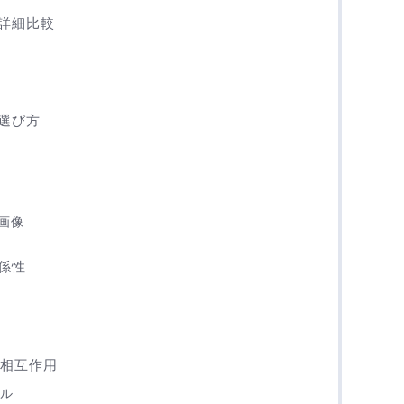
詳細比較
選び方
画像
係性
の相互作用
ール