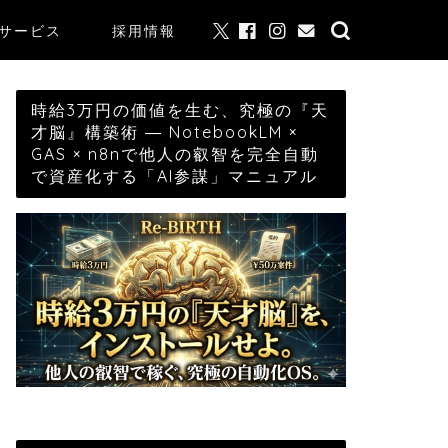
サービス
採用情報
時給3万円の価値を生む、究極の『天
才脳』構築術 ― NotebookLM ×
GAS × n8nで他人の叡智を完全自動
で資産化する「AI参謀」マニュアル