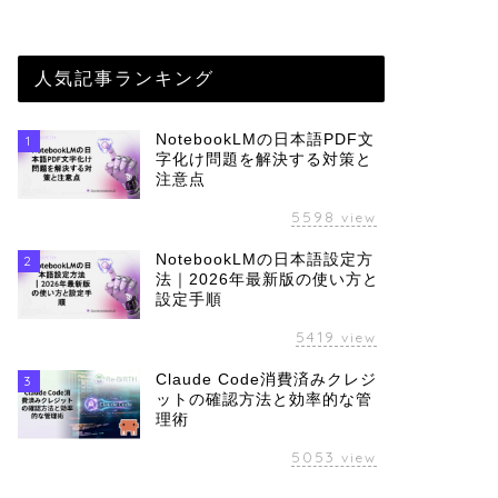
人気記事ランキング
NotebookLMの日本語PDF文
1
字化け問題を解決する対策と
注意点
5598
view
NotebookLMの日本語設定方
2
法｜2026年最新版の使い方と
設定手順
5419
view
Claude Code消費済みクレジ
3
ットの確認方法と効率的な管
理術
5053
view