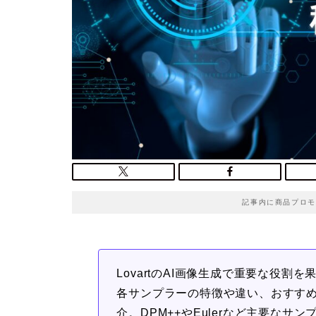
記事内に商品プロモ
LovartのAI画像生成で重要な役
各サンプラーの特徴や違い、おすす
介。DPM++やEulerなど主要な