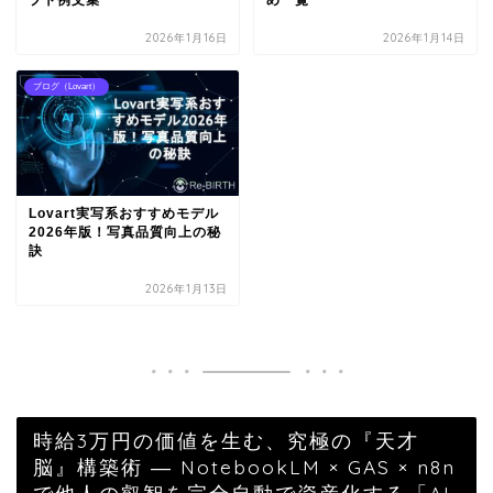
プト例文集
め一覧
2026年1月16日
2026年1月14日
ブログ（Lovart）
Lovart実写系おすすめモデル
2026年版！写真品質向上の秘
訣
2026年1月13日
時給3万円の価値を生む、究極の『天才
脳』構築術 ― NotebookLM × GAS × n8n
で他人の叡智を完全自動で資産化する「AI