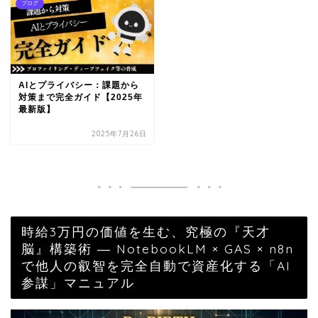
ブログ
AIとプライバシー：課題から
対策まで完全ガイド【2025年
最新版】
2025年7月26日
時給3万円の価値を生む、究極の『天才
脳』構築術 ― NotebookLM × GAS × n8n
で他人の叡智を完全自動で資産化する「AI
参謀」マニュアル