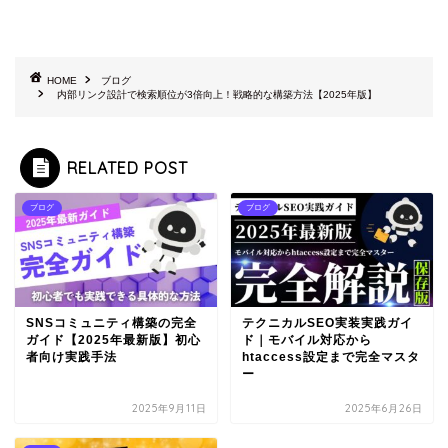
HOME
ブログ
内部リンク設計で検索順位が3倍向上！戦略的な構築方法【2025年版】
RELATED POST
ブログ
ブログ
SNSコミュニティ構築の完全
テクニカルSEO実装実践ガイ
ガイド【2025年最新版】初心
ド｜モバイル対応から
者向け実践手法
htaccess設定まで完全マスタ
ー
2025年9月11日
2025年6月26日