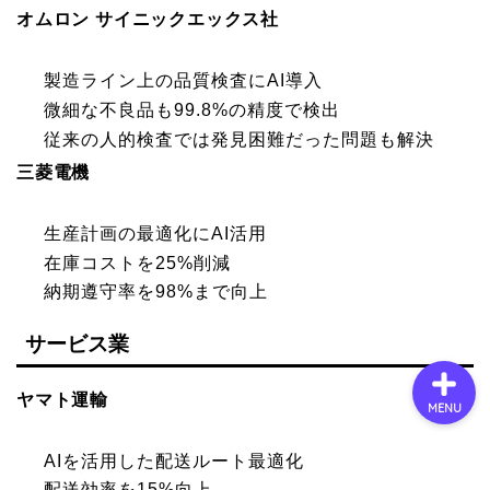
オムロン サイニックエックス社
会社概要
製造ライン上の品質検査にAI導入
微細な不良品も99.8%の精度で検出
サービス
従来の人的検査では発見困難だった問題も解決
三菱電機
採用情報
生産計画の最適化にAI活用
お問い合わせ
在庫コストを25%削減
納期遵守率を98%まで向上
サービス業
ヤマト運輸
MENU
AIを活用した配送ルート最適化
配送効率を15%向上