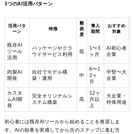
3つのAI活用パターン
難
活用パタ
導入
おすすめ
特徴
易
ーン
期間
対象
度
既存AI
パッケージやクラ
1〜3
AI初心者
ツール
低
ウドサービス利用
ヶ月
企業
活用
6〜1
内製AI
自社でモデル構
中堅〜大
中
2ヶ
開発
築・運用
企業
月
カスタ
12ヶ
完全オリジナルシ
大企業・
ムAI開
高
月以
ステム構築
特殊用途
発
上
初心者には既存AIツールから始めることを推奨しま
す。AIの効果を実感してから次のステップに進む方