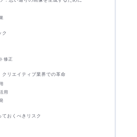
果
ック
ト修正
例：クリエイティブ業界での革命
用
活用
発
知っておくべきリスク