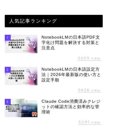
人気記事ランキング
NotebookLMの日本語PDF文
1
字化け問題を解決する対策と
注意点
5609
view
NotebookLMの日本語設定方
2
法｜2026年最新版の使い方と
設定手順
5428
view
Claude Code消費済みクレジ
3
ットの確認方法と効率的な管
理術
5091
view