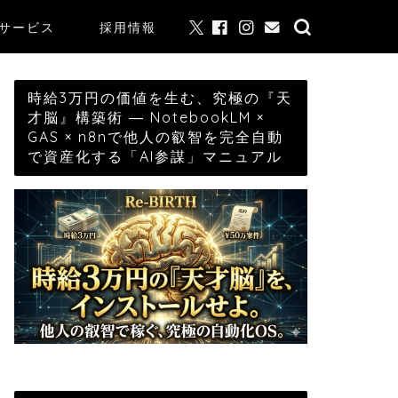
サービス
採用情報
時給3万円の価値を生む、究極の『天
才脳』構築術 ― NotebookLM ×
GAS × n8nで他人の叡智を完全自動
で資産化する「AI参謀」マニュアル