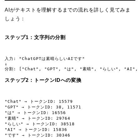
AIがテキストを理解するまでの流れを詳しく見てみま
しょう：
ステップ1：文字列の分割
入力: "ChatGPTは素晴らしいAIです"

↓

分割: ["Chat", "GPT", "は", "素晴", "らしい", "AI",
ステップ2：トークンIDへの変換
"Chat" → トークンID: 15579

"GPT" → トークンID: 38, 11571

"は" → トークンID: 16556

"素晴" → トークンID: 29764

"らしい" → トークンID: 38518

"AI" → トークンID: 15836

"です" → トークンID: 30346