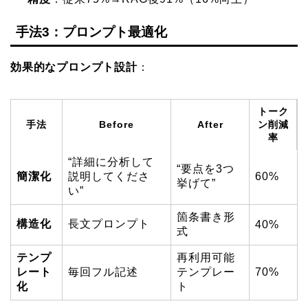
手法3：プロンプト最適化
効果的なプロンプト設計
：
トーク
手法
Before
After
ン削減
率
“詳細に分析して
“要点を3つ
簡潔化
説明してくださ
60%
挙げて”
い”
箇条書き形
構造化
長文プロンプト
40%
式
テンプ
再利用可能
レート
毎回フル記述
テンプレー
70%
化
ト