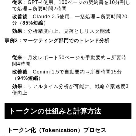
従来
：GPT-4使用、100ページの契約書を10分割し
て処理→所要時間2時間
改善後
：Claude 3.5使用、一括処理→所要時間20
分（
85%短縮
）
効果
：分析精度向上、見落としリスク削減
事例2：マーケティング部門でのトレンド分析
従来
：月次レポート50ページを手動要約→所要時
間4時間
改善後
：Gemini 1.5で自動要約→所要時間15分
（
94%短縮
）
効果
：リアルタイム分析が可能に、戦略立案速度3
倍向上
トークンの仕組みと計算方法
トークン化（Tokenization）プロセス