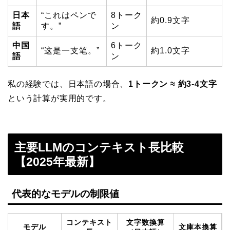
日本
“これはペンで
8トーク
約0.9文字
語
す。”
ン
中国
6トーク
“这是一支笔。”
約1.0文字
語
ン
私の経験では、日本語の場合、
1トークン ≈ 約3-4文字
という計算が実用的です。
主要LLMのコンテキスト長比較
【2025年最新】
代表的なモデルの制限値
コンテキスト
文字数換算
モデル
文庫本換算