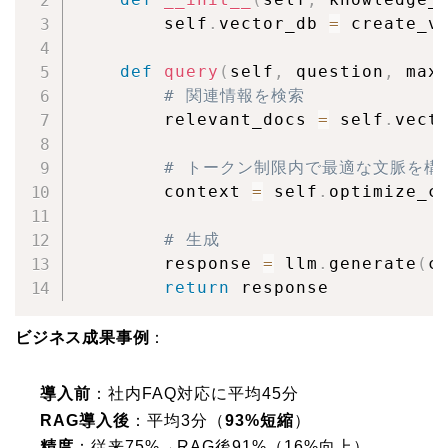
        self
.
vector_db 
=
 create_v
def
query
(
self
,
 question
,
 max
# 関連情報を検索
        relevant_docs 
=
 self
.
vect
# トークン制限内で最適な文脈を構
        context 
=
 self
.
optimize_c
# 生成
        response 
=
 llm
.
generate
(
c
return
 response
ビジネス成果事例
：
導入前
：社内FAQ対応に平均45分
RAG導入後
：平均3分（
93%短縮
）
精度
：従来75%→RAG後91%（16%向上）