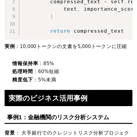
        compressed_text 
=
 self
.
re
            text
,
 importance_scor
)
return
 compressed_text
実例
：10,000トークンの文書を5,000トークンに圧縮
情報保持率
：85%
処理時間
：60%短縮
精度低下
：5%未満
実際のビジネス活用事例
事例1：金融機関のリスク分析システム
背景
： 大手銀行でのクレジットリスク分析プロジェク