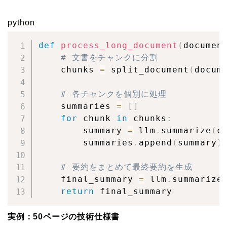
python
def
process_long_document
(
documen
# 文書をチャンクに分割
    chunks 
=
 split_document
(
docum
# 各チャンクを個別に処理
    summaries 
=
[
]
for
 chunk 
in
 chunks
:
        summary 
=
 llm
.
summarize
(
c
        summaries
.
append
(
summary
)
# 要約をまとめて最終要約を生成
    final_summary 
=
 llm
.
summarize
return
 final_summary
実例：50ページの技術仕様書