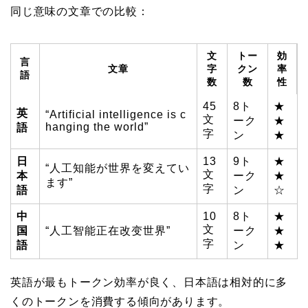
同じ意味の文章での比較：
文
トー
効
言
文章
字
クン
率
語
数
数
性
45
8ト
★
英
“Artificial intelligence is c
文
ーク
★
hanging the world”
語
字
ン
★
日
13
9ト
★
“人工知能が世界を変えてい
文
本
ーク
★
ます”
字
語
ン
☆
中
10
8ト
★
文
国
“人工智能正在改变世界”
ーク
★
字
語
ン
★
英語が最もトークン効率が良く、日本語は相対的に多
くのトークンを消費する傾向があります。