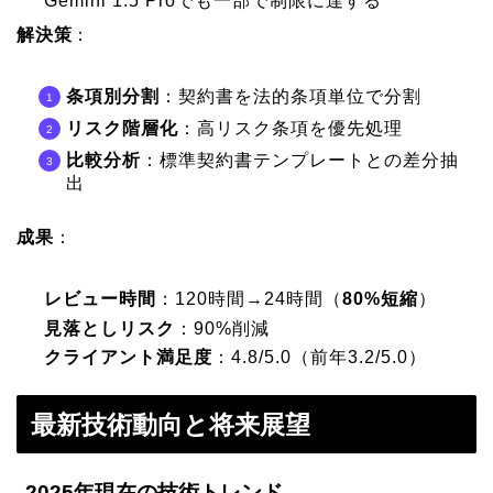
Gemini 1.5 Proでも一部で制限に達する
解決策
：
条項別分割
：契約書を法的条項単位で分割
リスク階層化
：高リスク条項を優先処理
比較分析
：標準契約書テンプレートとの差分抽
出
成果
：
レビュー時間
：120時間→24時間（
80%短縮
）
見落としリスク
：90%削減
クライアント満足度
：4.8/5.0（前年3.2/5.0）
最新技術動向と将来展望
2025年現在の技術トレンド