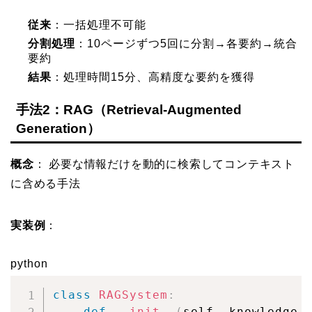
従来
：一括処理不可能
分割処理
：10ページずつ5回に分割→各要約→統合
要約
結果
：処理時間15分、高精度な要約を獲得
手法2：RAG（Retrieval-Augmented
Generation）
概念
： 必要な情報だけを動的に検索してコンテキスト
に含める手法
実装例
：
python
class
RAGSystem
:
def
__init__
(
self
,
 knowledge_