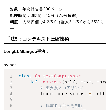
対象
：年次報告書200ページ
処理時間
：3時間→45分（
75%短縮
）
精度
：人間評価で4.2/5.0（従来3.1/5.0から35%向
上）
手法5：コンテキスト圧縮技術
LongLLMLingua手法
：
python
class
ContextCompressor
:
def
compress
(
self
,
 text
,
 targ
# 重要度スコアリング
        importance_scores 
=
 self
.
# 低重要度部分を削除