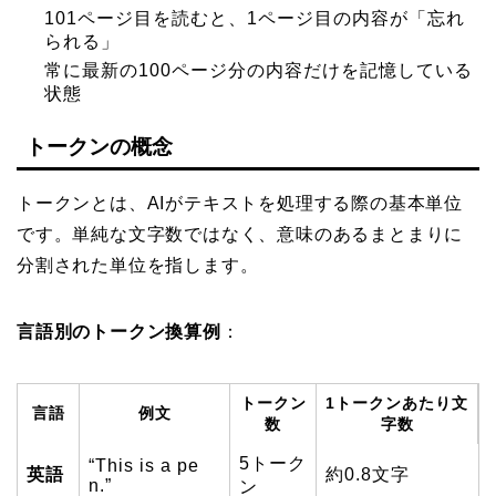
101ページ目を読むと、1ページ目の内容が「忘れ
られる」
常に最新の100ページ分の内容だけを記憶している
状態
トークンの概念
トークンとは、AIがテキストを処理する際の基本単位
です。単純な文字数ではなく、意味のあるまとまりに
分割された単位を指します。
言語別のトークン換算例
：
トークン
1トークンあたり文
言語
例文
数
字数
5トーク
“This is a pe
英語
約0.8文字
n.”
ン