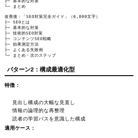
├─ 基本的な対策

└─ まとめ

改善後：「SEO対策完全ガイド」（6,000文字）

├─ SEOとは

├─ 基本的な対策

├─ 技術的SEO対策

├─ コンテンツSEO戦略

├─ 効果測定方法

├─ よくある失敗例

└─ まとめ・次のステップ
パターン2：構成最適化型
特徴：
見出し構成の大幅な見直し
情報の論理的な再整理
読者の学習パスを意識した構成
適用ケース：