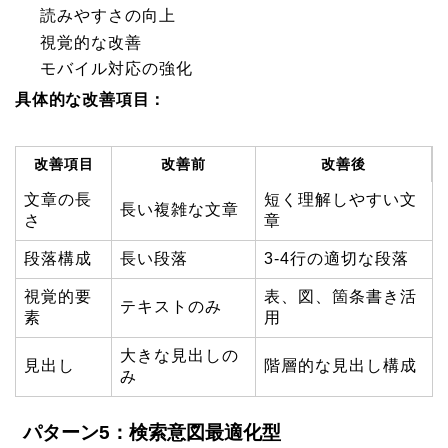
読みやすさの向上
視覚的な改善
モバイル対応の強化
具体的な改善項目：
改善項目
改善前
改善後
文章の長
短く理解しやすい文
長い複雑な文章
さ
章
段落構成
長い段落
3-4行の適切な段落
視覚的要
表、図、箇条書き活
テキストのみ
素
用
大きな見出しの
見出し
階層的な見出し構成
み
パターン5：検索意図最適化型