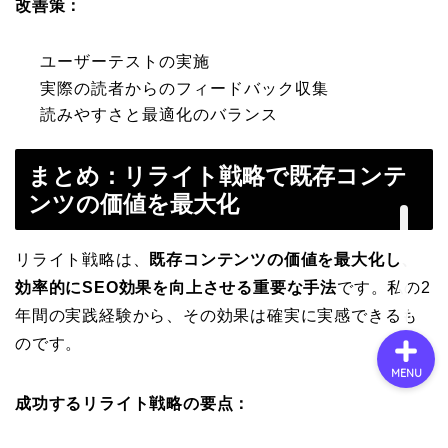
改善策：
ユーザーテストの実施
会社概要
実際の読者からのフィードバック収集
読みやすさと最適化のバランス
サービス
まとめ：リライト戦略で既存コンテ
採用情報
ンツの価値を最大化
お問い合わせ
リライト戦略は、
既存コンテンツの価値を最大化し、
効率的にSEO効果を向上させる重要な手法
です。私の2
年間の実践経験から、その効果は確実に実感できるも
のです。
MENU
成功するリライト戦略の要点：