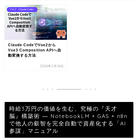
ブログ（Claude Code）
Claude CodeでVue2から
Vue3 Composition APIへ自
動変換する方法
2026年2月16日
時給3万円の価値を生む、究極の『天才
脳』構築術 ― NotebookLM × GAS × n8n
で他人の叡智を完全自動で資産化する「AI
参謀」マニュアル