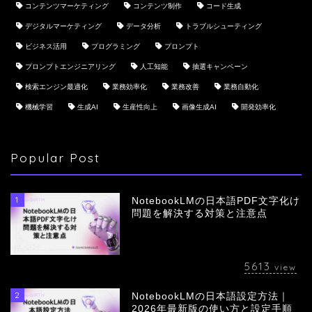
コンテンツマーケティング
コンテンツ制作
コード生成
デジタルマーケティング
データ分析
トラブルシューティング
ビジネス活用
プログラミング
プロンプト
プロンプトエンジニアリング
人工知能
抽選キャンペーン
検索エンジン最適化
業務効率化
業務改善
業務自動化
機械学習
生成AI
生産性向上
画像生成AI
開発効率化
Popular Post
1
NotebookLMの日本語PDF文字化け
問題を解決する対策と注意点
5613
view
2
NotebookLMの日本語設定方法｜
会社概要
2026年最新版の使い方と設定手順