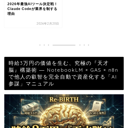
2026年最強AIツール決定戦！
Claude Codeが業界を制する
理由
2026年2月20日
時給3万円の価値を生む、究極の『天才
脳』構築術 ― NotebookLM × GAS × n8n
で他人の叡智を完全自動で資産化する「AI
参謀」マニュアル