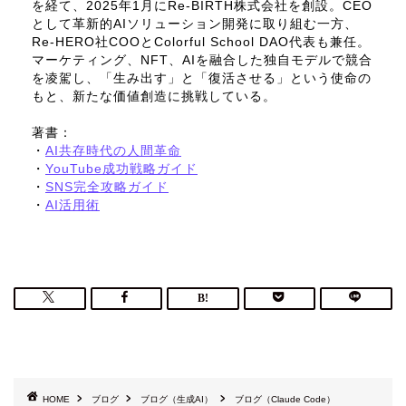
を経て、2025年1月にRe-BIRTH株式会社を創設。CEO
として革新的AIソリューション開発に取り組む一方、
Re-HERO社COOとColorful School DAO代表も兼任。
マーケティング、NFT、AIを融合した独自モデルで競合
を凌駕し、「生み出す」と「復活させる」という使命の
もと、新たな価値創造に挑戦している。
著書：
・
AI共存時代の人間革命
・
YouTube成功戦略ガイド
・
SNS完全攻略ガイド
・
AI活用術
HOME
ブログ
ブログ（生成AI）
ブログ（Claude Code）