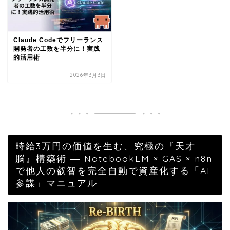
Claude Codeでフリーランス
開発者の工数を半分に！実践
的活用術
2026年3月3日
時給3万円の価値を生む、究極の『天才
脳』構築術 ― NotebookLM × GAS × n8n
で他人の叡智を完全自動で資産化する「AI
参謀」マニュアル