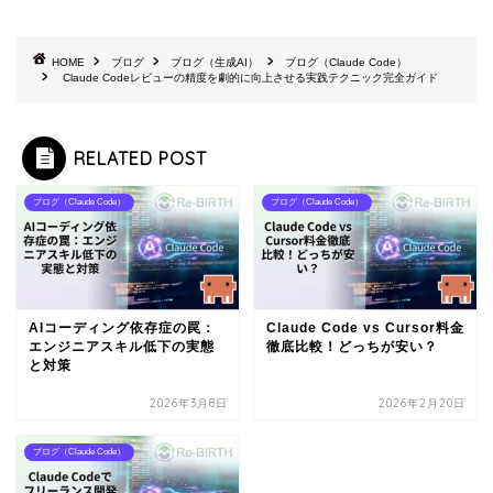
HOME
ブログ
ブログ（生成AI）
ブログ（Claude Code）
Claude Codeレビューの精度を劇的に向上させる実践テクニック完全ガイド
RELATED POST
ブログ（Claude Code）
ブログ（Claude Code）
AIコーディング依存症の罠：
Claude Code vs Cursor料金
エンジニアスキル低下の実態
徹底比較！どっちが安い？
と対策
2026年3月8日
2026年2月20日
ブログ（Claude Code）