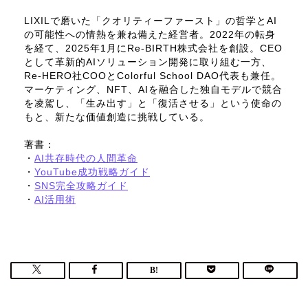
LIXILで磨いた「クオリティーファースト」の哲学とAI
の可能性への情熱を兼ね備えた経営者。2022年の転身
を経て、2025年1月にRe-BIRTH株式会社を創設。CEO
として革新的AIソリューション開発に取り組む一方、
Re-HERO社COOとColorful School DAO代表も兼任。
マーケティング、NFT、AIを融合した独自モデルで競合
を凌駕し、「生み出す」と「復活させる」という使命の
もと、新たな価値創造に挑戦している。
著書：
・
AI共存時代の人間革命
・
YouTube成功戦略ガイド
・
SNS完全攻略ガイド
・
AI活用術