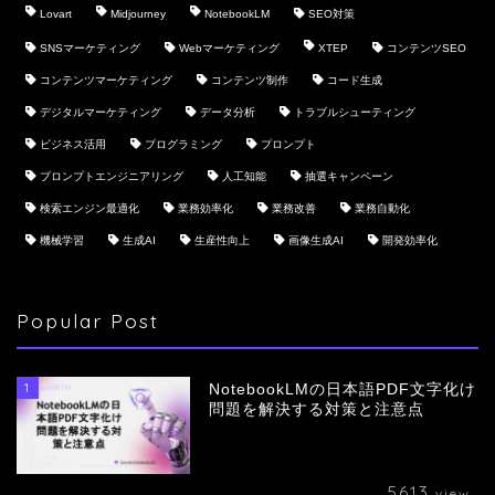
Lovart
Midjourney
NotebookLM
SEO対策
SNSマーケティング
Webマーケティング
XTEP
コンテンツSEO
コンテンツマーケティング
コンテンツ制作
コード生成
デジタルマーケティング
データ分析
トラブルシューティング
ビジネス活用
プログラミング
プロンプト
プロンプトエンジニアリング
人工知能
抽選キャンペーン
検索エンジン最適化
業務効率化
業務改善
業務自動化
機械学習
生成AI
生産性向上
画像生成AI
開発効率化
Popular Post
1
NotebookLMの日本語PDF文字化け
問題を解決する対策と注意点
5613
view