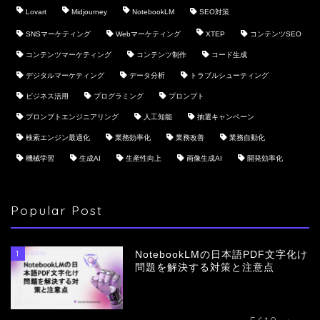
Lovart
Midjourney
NotebookLM
SEO対策
SNSマーケティング
Webマーケティング
XTEP
コンテンツSEO
コンテンツマーケティング
コンテンツ制作
コード生成
デジタルマーケティング
データ分析
トラブルシューティング
ビジネス活用
プログラミング
プロンプト
プロンプトエンジニアリング
人工知能
抽選キャンペーン
検索エンジン最適化
業務効率化
業務改善
業務自動化
機械学習
生成AI
生産性向上
画像生成AI
開発効率化
Popular Post
1
NotebookLMの日本語PDF文字化け
問題を解決する対策と注意点