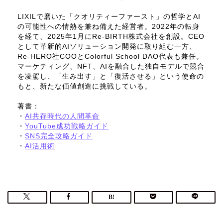
LIXILで磨いた「クオリティーファースト」の哲学とAI
の可能性への情熱を兼ね備えた経営者。2022年の転身
を経て、2025年1月にRe-BIRTH株式会社を創設。CEO
として革新的AIソリューション開発に取り組む一方、
Re-HERO社COOとColorful School DAO代表も兼任。
マーケティング、NFT、AIを融合した独自モデルで競合
を凌駕し、「生み出す」と「復活させる」という使命の
もと、新たな価値創造に挑戦している。
著書：
・
AI共存時代の人間革命
・
YouTube成功戦略ガイド
・
SNS完全攻略ガイド
・
AI活用術