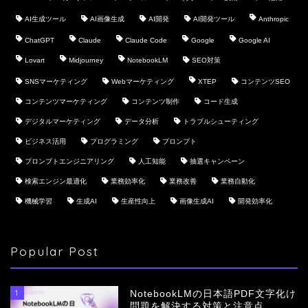
AI生成ツール
AI画像生成
AI開発
AI開発ツール
Anthropic
ChatGPT
Claude
Claude Code
Google
Google AI
Lovart
Midjourney
NotebookLM
SEO対策
SNSマーケティング
Webマーケティング
XTEP
コンテンツSEO
コンテンツマーケティング
コンテンツ制作
コード生成
デジタルマーケティング
データ分析
トラブルシューティング
ビジネス活用
プログラミング
プロンプト
プロンプトエンジニアリング
人工知能
抽選キャンペーン
検索エンジン最適化
業務効率化
業務改善
業務自動化
機械学習
生成AI
生産性向上
画像生成AI
開発効率化
Popular Post
1
NotebookLMの日本語PDF文字化け
問題を解決する対策と注意点