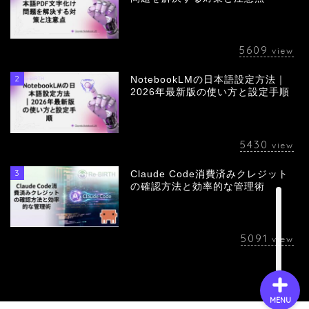
5609
view
2
NotebookLMの日本語設定方法｜
会社概要
2026年最新版の使い方と設定手順
サービス
5430
view
採用情報
3
Claude Code消費済みクレジット
の確認方法と効率的な管理術
お問い合わせ
5091
view
MENU