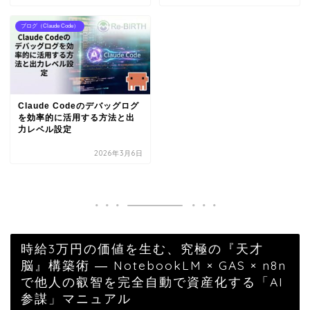
ブログ（Claude Code）
Claude Codeのデバッグログ
を効率的に活用する方法と出
力レベル設定
2026年3月6日
時給3万円の価値を生む、究極の『天才
脳』構築術 ― NotebookLM × GAS × n8n
で他人の叡智を完全自動で資産化する「AI
参謀」マニュアル