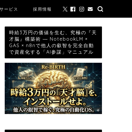
サービス
採用情報
時給3万円の価値を生む、究極の『天
才脳』構築術 ― NotebookLM ×
GAS × n8nで他人の叡智を完全自動
で資産化する「AI参謀」マニュアル