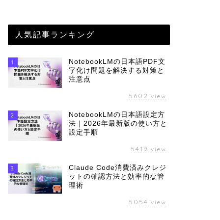
人気記事ランキング
NotebookLMの日本語PDF文
1
字化け問題を解決する対策と
注意点
5602
view
NotebookLMの日本語設定方
2
法｜2026年最新版の使い方と
設定手順
5419
view
Claude Code消費済みクレジ
3
ットの確認方法と効率的な管
理術
5054
view