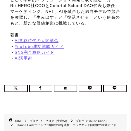
Re-HERO社COOとColorful School DAO代表も兼任。
マーケティング、NFT、AIを融合した独自モデルで競合
を凌駕し、「生み出す」と「復活させる」という使命の
もと、新たな価値創造に挑戦している。
著書：
・
AI共存時代の人間革命
・
YouTube成功戦略ガイド
・
SNS完全攻略ガイド
・
AI活用術
HOME
ブログ
ブログ（生成AI）
ブログ（Claude Code）
Claude Codeでインフラ構成管理を革新！バックエンド自動化の実践ガイド