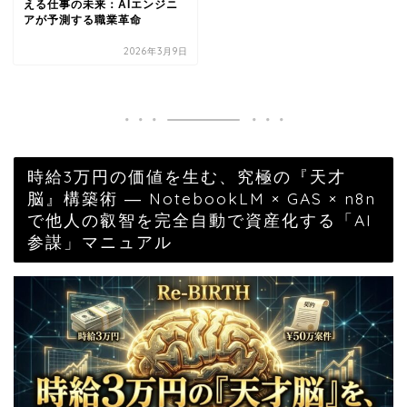
える仕事の未来：AIエンジニ
アが予測する職業革命
2026年3月9日
時給3万円の価値を生む、究極の『天才
脳』構築術 ― NotebookLM × GAS × n8n
で他人の叡智を完全自動で資産化する「AI
参謀」マニュアル