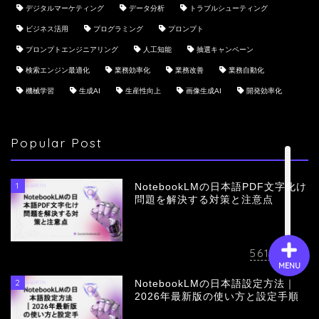
デジタルマーケティング
データ分析
トラブルシューティング
ビジネス活用
プログラミング
プロンプト
会社概要
プロンプトエンジニアリング
人工知能
抽選キャンペーン
検索エンジン最適化
業務効率化
業務改善
業務自動化
サービス
機械学習
生成AI
生産性向上
画像生成AI
開発効率化
採用情報
Popular Post
お問い合わせ
1
NotebookLMの日本語PDF文字化け
問題を解決する対策と注意点
5613
view
MENU
2
NotebookLMの日本語設定方法｜
2026年最新版の使い方と設定手順