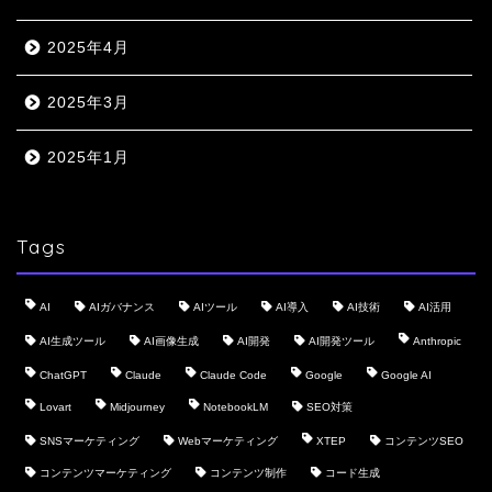
2025年4月
2025年3月
2025年1月
Tags
AI
AIガバナンス
AIツール
AI導入
AI技術
AI活用
AI生成ツール
AI画像生成
AI開発
AI開発ツール
Anthropic
ChatGPT
Claude
Claude Code
Google
Google AI
Lovart
Midjourney
NotebookLM
SEO対策
SNSマーケティング
Webマーケティング
XTEP
コンテンツSEO
コンテンツマーケティング
コンテンツ制作
コード生成