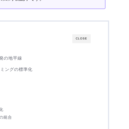
CLOSE
な開発の地平線
グラミングの標準化
化
の統合