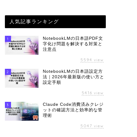
人気記事ランキング
NotebookLMの日本語PDF文
1
字化け問題を解決する対策と
注意点
5594
view
NotebookLMの日本語設定方
2
法｜2026年最新版の使い方と
設定手順
5416
view
Claude Code消費済みクレジ
3
ットの確認方法と効率的な管
理術
5047
view