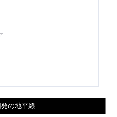
下
な開発の地平線