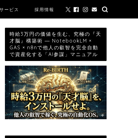
サービス
採用情報
時給3万円の価値を生む、究極の『天
才脳』構築術 ― NotebookLM ×
GAS × n8nで他人の叡智を完全自動
で資産化する「AI参謀」マニュアル