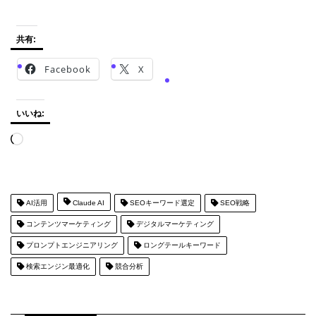
共有:
Facebook
X
いいね:
読
み
込
み
中…
AI活用
Claude AI
SEOキーワード選定
SEO戦略
コンテンツマーケティング
デジタルマーケティング
プロンプトエンジニアリング
ロングテールキーワード
検索エンジン最適化
競合分析