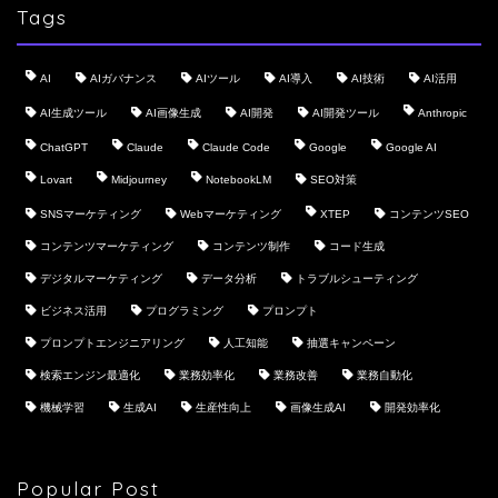
Tags
AI
AIガバナンス
AIツール
AI導入
AI技術
AI活用
AI生成ツール
AI画像生成
AI開発
AI開発ツール
Anthropic
ChatGPT
Claude
Claude Code
Google
Google AI
Lovart
Midjourney
NotebookLM
SEO対策
SNSマーケティング
Webマーケティング
XTEP
コンテンツSEO
コンテンツマーケティング
コンテンツ制作
コード生成
デジタルマーケティング
データ分析
トラブルシューティング
ビジネス活用
プログラミング
プロンプト
プロンプトエンジニアリング
人工知能
抽選キャンペーン
検索エンジン最適化
業務効率化
業務改善
業務自動化
機械学習
生成AI
生産性向上
画像生成AI
開発効率化
Popular Post