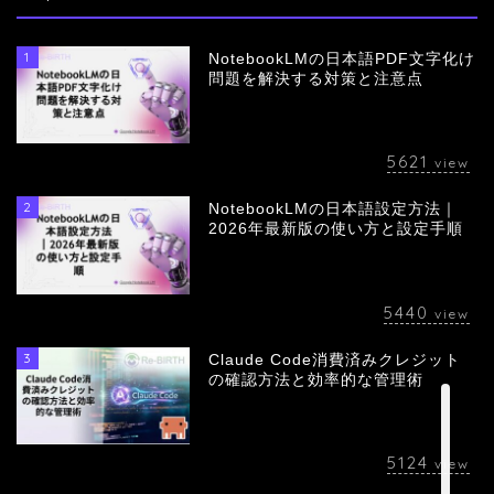
1
NotebookLMの日本語PDF文字化け
問題を解決する対策と注意点
5621
view
2
NotebookLMの日本語設定方法｜
会社概要
2026年最新版の使い方と設定手順
サービス
5440
view
採用情報
3
Claude Code消費済みクレジット
の確認方法と効率的な管理術
お問い合わせ
5124
view