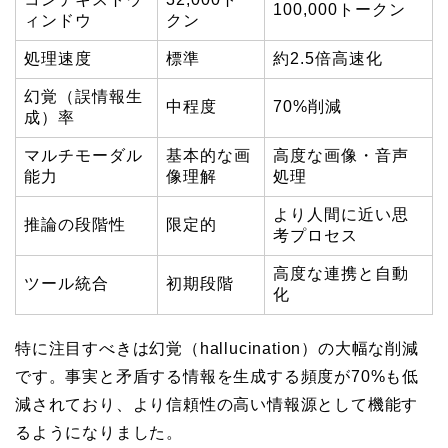
100,000トークン
ィンドウ
クン
処理速度
標準
約2.5倍高速化
幻覚（誤情報生
中程度
70%削減
成）率
マルチモーダル
基本的な画
高度な画像・音声
能力
像理解
処理
より人間に近い思
推論の段階性
限定的
考プロセス
高度な連携と自動
ツール統合
初期段階
化
特に注目すべきは幻覚（hallucination）の大幅な削減
です。事実と矛盾する情報を生成する頻度が70%も低
減されており、より信頼性の高い情報源として機能す
るようになりました。